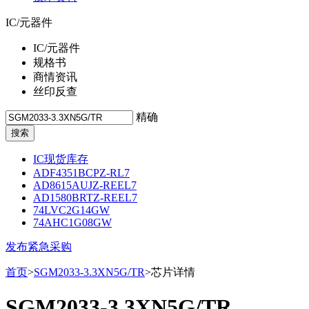
IC/元器件
IC/元器件
规格书
商情资讯
丝印反查
精确
IC现货库存
ADF4351BCPZ-RL7
AD8615AUJZ-REEL7
AD1580BRTZ-REEL7
74LVC2G14GW
74AHC1G08GW
发布紧急采购
首页
>
SGM2033-3.3XN5G/TR
>芯片详情
SGM2033-3.3XN5G/TR