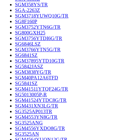
SGM358YS/TR
SGA-2263Z
SGM3718YUWQ10G/TR
SG8F160P
SGM3752YTN6G/TR
SG800GXH25
SGM3756YTDI6G/TR
SG6846LSZ
SGM3766YTN5G/TR
SG6841SZ
SGM37895YTD10GTR
SG5842JASZ
SGM3838YG/TR
SGM40PA12A6TFD
SG5841SZ
SGM41511YTQF24G/TR
SG5013005P-R
SGM41524YTDC8G/TR
SGM431XN3LG/TR
SG3525AP013TR
SGM4553YN8G/TR
SG3525ANG
SGM4556YXDO8G/TR
SG3525AN
SGM4564YUQN12G/TR