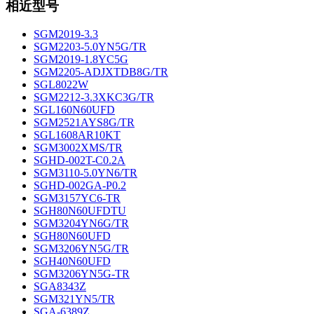
相近型号
SGM2019-3.3
SGM2203-5.0YN5G/TR
SGM2019-1.8YC5G
SGM2205-ADJXTDB8G/TR
SGL8022W
SGM2212-3.3XKC3G/TR
SGL160N60UFD
SGM2521AYS8G/TR
SGL1608AR10KT
SGM3002XMS/TR
SGHD-002T-C0.2A
SGM3110-5.0YN6/TR
SGHD-002GA-P0.2
SGM3157YC6-TR
SGH80N60UFDTU
SGM3204YN6G/TR
SGH80N60UFD
SGM3206YN5G/TR
SGH40N60UFD
SGM3206YN5G-TR
SGA8343Z
SGM321YN5/TR
SGA-6389Z