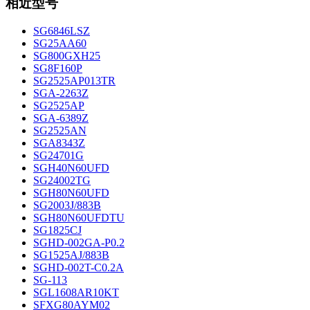
相近型号
SG6846LSZ
SG25AA60
SG800GXH25
SG8F160P
SG2525AP013TR
SGA-2263Z
SG2525AP
SGA-6389Z
SG2525AN
SGA8343Z
SG24701G
SGH40N60UFD
SG24002TG
SGH80N60UFD
SG2003J/883B
SGH80N60UFDTU
SG1825CJ
SGHD-002GA-P0.2
SG1525AJ/883B
SGHD-002T-C0.2A
SG-113
SGL1608AR10KT
SFXG80AYM02