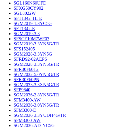
SGL160N60UFD
SFXG50CY902
SGL8022W
SFT1342-TL-E
SGM2019-1.8YC5G
SFT1342-E
SGM2019-3.3
SFSCE10M7WF03
SGM2019-3.3YN5G/TR
SFS152405
SGM2028-3.3YN5G
SFRD92-02AEPS
SGM2028-3.3YN5G/TR
SFR30F60T2
SGM2032-5.0YN5G/TR
SFR30F60PN
SGM2033-3.3XN5G/TR
SFP9640
SGM2036-2.8YN5G/TR
SFM3400-AW
SGM2036-3.0YN5G/TR
SFM3300-D
SGM2036-3.3YUDH4G/TR
SFM3300-AW
SGM2036-ADJYC5G