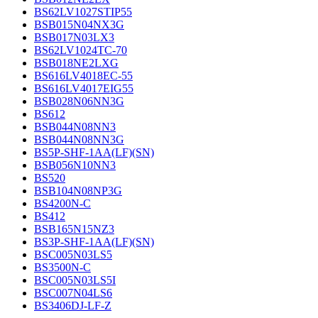
BS62LV1027STIP55
BSB015N04NX3G
BSB017N03LX3
BS62LV1024TC-70
BSB018NE2LXG
BS616LV4018EC-55
BS616LV4017EIG55
BSB028N06NN3G
BS612
BSB044N08NN3
BSB044N08NN3G
BS5P-SHF-1AA(LF)(SN)
BSB056N10NN3
BS520
BSB104N08NP3G
BS4200N-C
BS412
BSB165N15NZ3
BS3P-SHF-1AA(LF)(SN)
BSC005N03LS5
BS3500N-C
BSC005N03LS5I
BSC007N04LS6
BS3406DJ-LF-Z