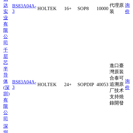
达
代理原
询
BS83A04A-
HOLTEK
16+
SOP8
10000
3
实
装
价
业
有
限
公
司
千
层
芯
進口臺
半
灣原装
导
合泰可
体
询
BS83A04A-
追溯原
HOLTEK
24+
SOPDIP
40053
3
(深
价
厂技术
圳)
支持燒
有
錄開發
限
公
司
深
圳