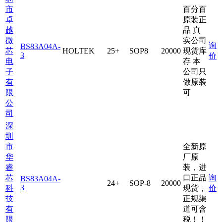
市
百分百
卓
原装正
越
品 真
微
实公司
询
BS83A04A-
芯
HOLTEK
25+
SOP8
20000
现货库
3
价
电
存 本
子
公司只
有
做原装
限
可
公
司
深
圳
市
全新原
华
厂原
睿
装，进
芯
口正品
询
BS83A04A-
24+
SOP-8
20000
3
科
现货，
价
技
正规渠
有
道可含
限
税！！