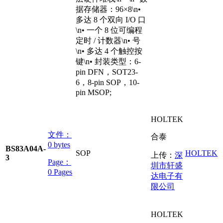
据存储器：96×8\n•
多达 8 个双向 I/O 口
\n• 一个 8 位可编程
定时 / 计数器\n• 号
\n• 多达 4 个触控按
键\n• 封装类型：6-
pin DFN，SOT23-
6，8-pin SOP，10-
pin MSOP;
HOLTEK
文件：
合泰
0 bytes
BS83A04A-
SOP
HOLTEK
上传：
深
3
Page：
圳市轩盛
0 Pages
达电子有
限公司
HOLTEK