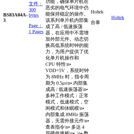
功能，确保单片机在
文件：
恶劣的电气环境中仍
300
Holtek
能保持稳定的操作。
BS83A04A-
bytes
Holtek
3
该系列单片机内部集
合泰
Page：
成了高 / 低速振荡
1 Pages
器，在应用中不需增
加外部元件。动态切
换高低系统时钟的能
力，为用户提供了优
化单片机操作和
CPU 特性\n•
VDD=5V，系统时钟
为 8MHz 时，指令周
期为 0.5μs\n• 内部集
成高 / 低速振荡器\n•
多种工作模式：正常
模式，低速模式，空
闲模式和休眠模\n•
内部集成 8MHz 振荡
器，无需外接元件\n•
查表指令\n• 多达 4
层硬件堆栈\n• \n• 数