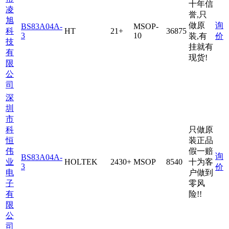
十年信
凌
誉,只
旭
做原
询
BS83A04A-
MSOP-
科
HT
21+
36875
3
10
装,有
价
技
挂就有
有
现货!
限
公
司
深
圳
市
科
只做原
恒
装正品
伟
假一赔
询
BS83A04A-
业
HOLTEK
2430+
MSOP
8540
十为客
3
价
电
户做到
子
零风
有
险!!
限
公
司