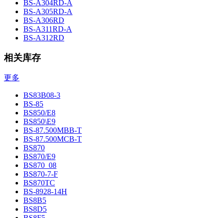
BS-A304RD-A
BS-A305RD-A
BS-A306RD
BS-A311RD-A
BS-A312RD
相关库存
更多
BS83B08-3
BS-85
BS850/E8
BS850\E9
BS-87.500MBB-T
BS-87.500MCB-T
BS870
BS870/E9
BS870_08
BS870-7-F
BS870TC
BS-8928-14H
BS8B5
BS8D5
BS8F5