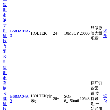
深
圳
市
纳
艾
只做原
斯
询
BS83A04A-
装大量
HOLTEK
24+
10MSOP
20000
3
科
价
现货
技
有
限
公
司
深
圳
市
高
原厂订
捷
货渠
芯
道,支
HOLTEK(合
询
BS83A04A-
SOP-
城
26+
10548
持账
3
8_150mil
泰)
价
科
期,一
技
站式服