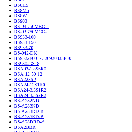
BS8H5
BS8M5
BS8W
BS903
BS-93.750MBC-T
BS-93.750MCC-T
BS933-100
BS933-150
BS933-70
BS-942-DK
BS9522F0017C20920833FF0
BS980-GS18
BSA03-1.8S6R0
BSA-12-50-12
BSA223SP
BSA24-12S1R0
BSA24-3.3S1R2
BSA24-3.3S2R2
BS-A282ND
BS-A283ND
BS-A283RD-B
BS-A285RD-B
BS-A28DRD-A
BSA2BBR