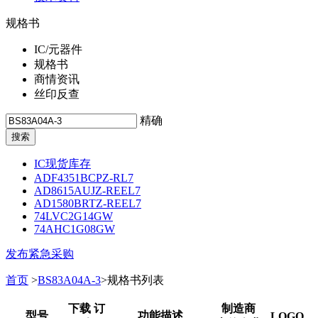
规格书
IC/元器件
规格书
商情资讯
丝印反查
精确
IC现货库存
ADF4351BCPZ-RL7
AD8615AUJZ-REEL7
AD1580BRTZ-REEL7
74LVC2G14GW
74AHC1G08GW
发布紧急采购
首页
>
BS83A04A-3
>规格书列表
下载 订
制造商
型号
功能描述
LOGO