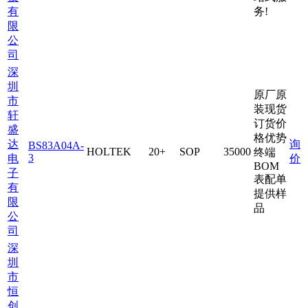
有
务!
限
公
司
深
圳
原厂原
市
装现货
轩
订货价
盛
格优势
达
询
BS83A04A-
HOLTEK
20+
SOP
35000
终端
3
电
价
BOM
子
表配单
有
提供样
限
品
公
司
深
圳
市
恒
创