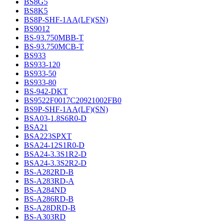
BS8G5
BS8K5
BS8P-SHF-1AA(LF)(SN)
BS9012
BS-93.750MBB-T
BS-93.750MCB-T
BS933
BS933-120
BS933-50
BS933-80
BS-942-DKT
BS9522F0017C20921002FB0
BS9P-SHF-1AA(LF)(SN)
BSA03-1.8S6R0-D
BSA21
BSA223SPXT
BSA24-12S1R0-D
BSA24-3.3S1R2-D
BSA24-3.3S2R2-D
BS-A282RD-B
BS-A283RD-A
BS-A284ND
BS-A286RD-B
BS-A28DRD-B
BS-A303RD