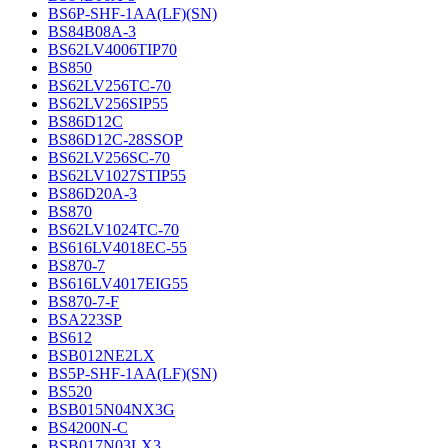
BS6P-SHF-1AA(LF)(SN)
BS84B08A-3
BS62LV4006TIP70
BS850
BS62LV256TC-70
BS62LV256SIP55
BS86D12C
BS86D12C-28SSOP
BS62LV256SC-70
BS62LV1027STIP55
BS86D20A-3
BS870
BS62LV1024TC-70
BS616LV4018EC-55
BS870-7
BS616LV4017EIG55
BS870-7-F
BSA223SP
BS612
BSB012NE2LX
BS5P-SHF-1AA(LF)(SN)
BS520
BSB015N04NX3G
BS4200N-C
BSB017N03LX3