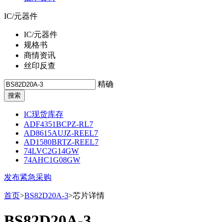
IC/元器件
IC/元器件
规格书
商情资讯
丝印反查
精确
IC现货库存
ADF4351BCPZ-RL7
AD8615AUJZ-REEL7
AD1580BRTZ-REEL7
74LVC2G14GW
74AHC1G08GW
发布紧急采购
首页
>
BS82D20A-3
>芯片详情
BS82D20A-3