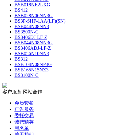
BSB018NE2LXG
BS412
BSB028N06NN3G
BS3P-SHF-1AA(LF)(SN)
BSB044N08NN3
BS3500N-C
BS3406DJ-LF-Z
BSB044N08NN3G
BS3406ADJ-LF-Z
BSB056N10NN3
BS312
BSB104N08NP3G
BSB165N15NZ3
BS3100N-C
客户服务
网站合作
会员套餐
广告服务
委托交易
诚聘精英
黑名单
关于我们