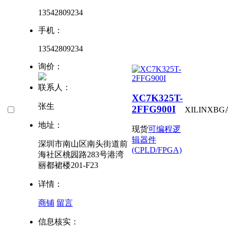
13542809234
手机：
13542809234
询价：
联系人：
XC7K325T-
张生
2FFG900I
XILINX
BG
地址：
现货
可编程逻
辑器件
深圳市南山区南头街道前
(CPLD/FPGA)
海社区桃园路283号港湾
丽都裙楼201-F23
详情：
商铺
留言
信息核实：