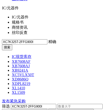
IC/元器件
IC/元器件
规格书
商情资讯
丝印反查
精确
IC现货库存
XB7608AF
XB7608AJ
XB9241A
XC5VLX50T
XD8686Q
XDPL8219
XL1410
XL1509
发布紧急采购
筛选