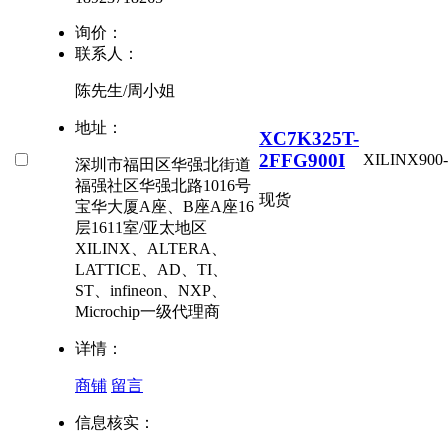
询价：
联系人：
陈先生/周小姐
地址：
XC7K325T-
2FFG900I
XILINX
900
深圳市福田区华强北街道
福强社区华强北路1016号
现货
宝华大厦A座、B座A座16
层1611室/亚太地区
XILINX、ALTERA、
LATTICE、AD、TI、
ST、infineon、NXP、
Microchip一级代理商
详情：
商铺
留言
信息核实：