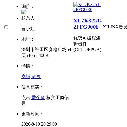
询价：
联系人：
XC7K325T-
2FFG900I
XILINX赛
曹小姐
优势
可编程逻
地址：
辑器件
深圳市福田区赛格广场54
(CPLD/FPGA)
层5406-5406B
详情：
商铺
留言
信息核实：
点击
爱企查
核实工商信
息
更新时间：
2026-8-10 20:29:00