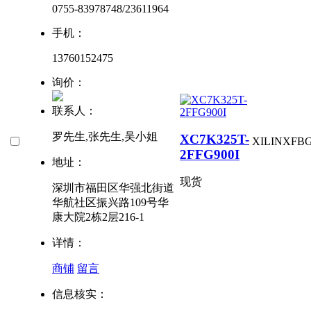
0755-83978748/23611964
手机：
13760152475
询价：
联系人：
罗先生,张先生,吴小姐
XC7K325T-
XILINX
FB
2FFG900I
地址：
现货
深圳市福田区华强北街道
华航社区振兴路109号华
康大院2栋2层216-1
详情：
商铺
留言
信息核实：