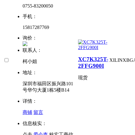
0755-83200050
手机：
15817287769
询价：
联系人：
XC7K325T-
XILINX
BG
柯小姐
2FFG900I
地址：
现货
深圳市福田区振兴路101
号华匀大厦1栋5楼B14
详情：
商铺
留言
信息核实：
点击
爱企查
核实工商信