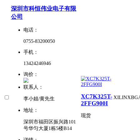
深圳市科恒伟业电子有限
公司
电话：
0755-83200050
手机：
13424246946
询价：
联系人：
XC7K325T-
XILINX
BG
李小姐/黄先生
2FFG900I
地址：
现货
深圳市福田区振兴路101
号华匀大厦1栋5楼B14
详情：