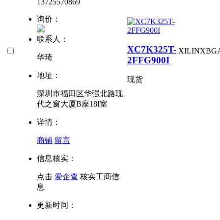
13725570869
询价：
联系人：
XC7K325T-
XILINX
BG
华琦
2FFG900I
地址：
现货
深圳市福田区华强北路现
代之窗大厦B座18I室
详情：
商铺
留言
信息核实：
点击
爱企查
核实工商信
息
更新时间：