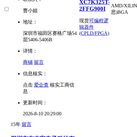
XC7K325T-
AMD/XILI
2FFG900I
曹小姐
思)
BGA
现货
可编程逻
地址：
辑器件
深圳市福田区赛格广场54
(CPLD/FPGA)
层5406-5406B
详情：
商铺
留言
信息核实：
点击
爱企查
核实工商信
息
更新时间：
2026-8-10 20:29:00
15年
留言