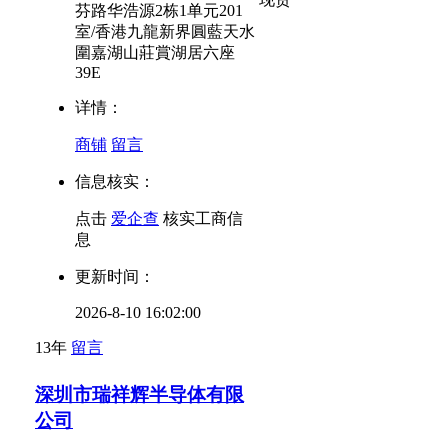
芬路华浩源2栋1单元201
室/香港九龍新界圓藍天水
圍嘉湖山莊賞湖居六座
39E
详情：
商铺
留言
信息核实：
点击
爱企查
核实工商信
息
更新时间：
2026-8-10 16:02:00
13年
留言
深圳市瑞祥辉半导体有限
公司