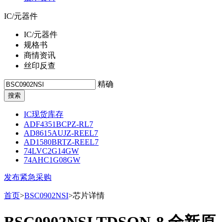
IC/元器件
IC/元器件
规格书
商情资讯
丝印反查
精确
IC现货库存
ADF4351BCPZ-RL7
AD8615AUJZ-REEL7
AD1580BRTZ-REEL7
74LVC2G14GW
74AHC1G08GW
发布紧急采购
首页
>
BSC0902NSI
>芯片详情