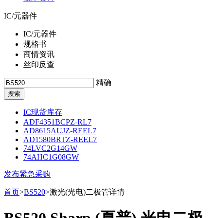
IC/元器件
IC/元器件
规格书
商情资讯
丝印反查
精确
IC现货库存
ADF4351BCPZ-RL7
AD8615AUJZ-REEL7
AD1580BRTZ-REEL7
74LVC2G14GW
74AHC1G08GW
发布紧急采购
首页
>
BS520
>激光(光电)二极管详情