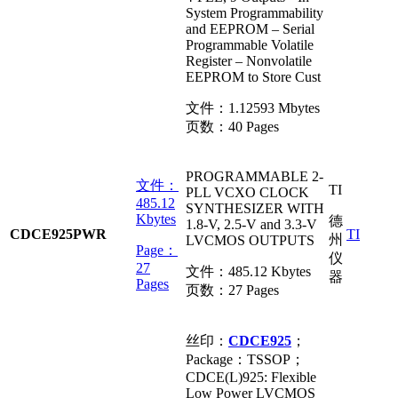
System Programmability
and EEPROM – Serial
Programmable Volatile
Register – Nonvolatile
EEPROM to Store Cust
文件：
1.12593 Mbytes
页数：
40 Pages
PROGRAMMABLE 2-
文件：
TI
PLL VCXO CLOCK
485.12
SYNTHESIZER WITH
Kbytes
德
1.8-V, 2.5-V and 3.3-V
CDCE925PWR
TI
州
LVCMOS OUTPUTS
Page：
仪
27
文件：
485.12 Kbytes
器
Pages
页数：
27 Pages
丝印：
CDCE925
；
Package：TSSOP；
CDCE(L)925: Flexible
Low Power LVCMOS