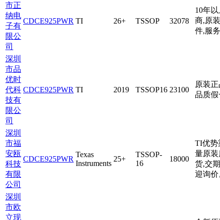
市正
10年
纳电
商,原
CDCE925PWR
TI
26+
TSSOP
32078
子有
件,服
限公
司
深圳
市品
优时
原装正
代科
CDCE925PWR
TI
2019
TSSOP16
23100
品质假
技有
限公
司
深圳
市福
TI优势
安瓯
量原装
Texas
TSSOP-
CDCE925PWR
25+
18000
Instruments
16
科技
货,交期
有限
迎询价
公司
深圳
市欧
立现