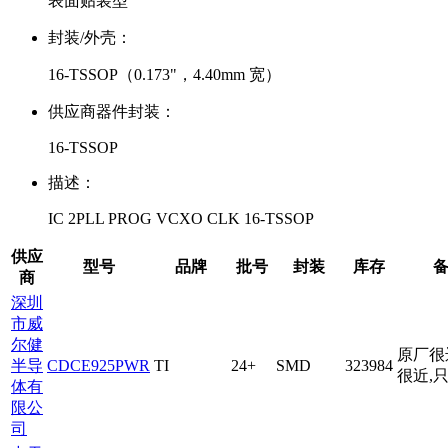
表面贴装型
封装/外壳：
16-TSSOP（0.173"，4.40mm 宽）
供应商器件封装：
16-TSSOP
描述：
IC 2PLL PROG VCXO CLK 16-TSSOP
供应
型号
品牌
批号
封装
库存
商
深圳
市威
尔健
原厂很
半导
CDCE925PWR
TI
24+
SMD
323984
很近,
体有
限公
司