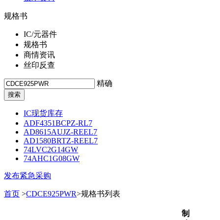
规格书
IC/元器件
规格书
商情资讯
丝印反查
精确
IC现货库存
ADF4351BCPZ-RL7
AD8615AUJZ-REEL7
AD1580BRTZ-REEL7
74LVC2G14GW
74AHC1G08GW
发布紧急采购
首页
>
CDCE925PWR
>规格书列表
制