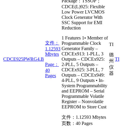
Package：TSSOP；
CDCE(L)925: Flexible
Low Power LVCMOS
Clock Generator With
SSC Support for EMI
Reduction
1 Features 1• Member of
文件：
Programmable Clock
TI
Generator Family –
1.12593
CDCEx913: 1-PLL, 3
Mbytes
德
CDCE925PWRG4.B
Outputs – CDCEx925:
TI
州
Page：
2-PLL, 5 Outputs –
仪
CDCEx925: 3-PLL, 7
40
器
Outputs – CDCEx949:
Pages
4-PLL, 9 Outputs • In-
System Programmability
and EEPROM – Serial
Programmable Volatile
Register – Nonvolatile
EEPROM to Store Cust
文件：
1.12593 Mbytes
页数：
40 Pages