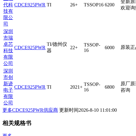
全新原
代科
CDCE925PWR
TI
26+
TSSOP16
6200
欢迎询购
技有
限公
司
深圳
市瑞
卓芯
TI/德州仪
TSSOP-
原装正
CDCE925PWR
22+
6000
16
科技
器
有限
公司
深圳
市创
新迹
原厂原
TSSOP-
CDCE925PWR
TI
2021+
6800
16
电子
咨询
有限
公司
更多CDCE925PWR供应商
更新时间
2026-8-10 11:01:00
相关规格书
更多