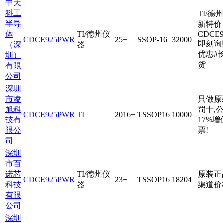
中天
科工
TI/德
半导
新特价
体
TI/德州仪
CDCE
CDCE925PWR
25+
SSOP-16
32000
即刻询
（深
器
优惠#
圳）
货
有限
公司
深圳
市凌
只做原
旭科
罚十,
CDCE925PWR
TI
2016+
TSSOP16
10000
技有
17%
限公
票!
司
深圳
市百
诺芯
TI/德州仪
原装正
CDCE925PWR
23+
TSSOP16
18204
科技
器
渠道价
有限
公司
深圳