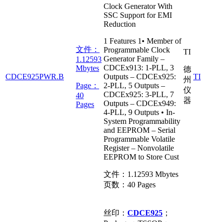
Clock Generator With
SSC Support for EMI
Reduction
1 Features 1• Member of
文件：
Programmable Clock
TI
Generator Family –
1.12593
CDCEx913: 1-PLL, 3
Mbytes
德
CDCE925PWR.B
Outputs – CDCEx925:
TI
州
Page：
2-PLL, 5 Outputs –
仪
CDCEx925: 3-PLL, 7
40
器
Outputs – CDCEx949:
Pages
4-PLL, 9 Outputs • In-
System Programmability
and EEPROM – Serial
Programmable Volatile
Register – Nonvolatile
EEPROM to Store Cust
文件：
1.12593 Mbytes
页数：
40 Pages
丝印：
CDCE925
；