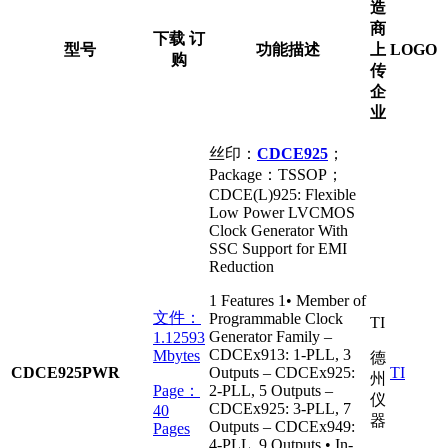
造
商
下载 订
型号
功能描述
上
LOGO
购
传
企
业
丝印：
CDCE925
；
Package：TSSOP；
CDCE(L)925: Flexible
Low Power LVCMOS
Clock Generator With
SSC Support for EMI
Reduction
1 Features 1• Member of
文件：
Programmable Clock
TI
Generator Family –
1.12593
CDCEx913: 1-PLL, 3
Mbytes
德
CDCE925PWR
Outputs – CDCEx925:
TI
州
Page：
2-PLL, 5 Outputs –
仪
CDCEx925: 3-PLL, 7
40
器
Outputs – CDCEx949:
Pages
4-PLL, 9 Outputs • In-