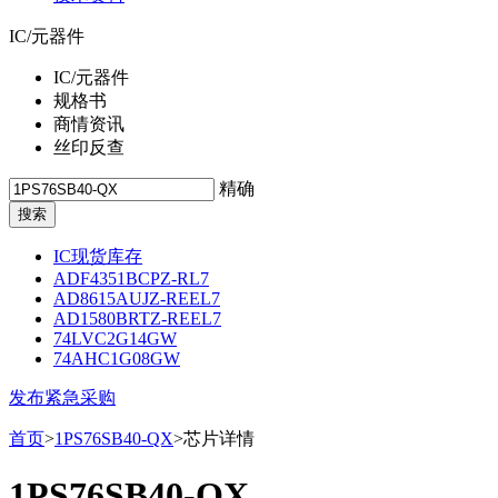
IC/元器件
IC/元器件
规格书
商情资讯
丝印反查
精确
IC现货库存
ADF4351BCPZ-RL7
AD8615AUJZ-REEL7
AD1580BRTZ-REEL7
74LVC2G14GW
74AHC1G08GW
发布紧急采购
首页
>
1PS76SB40-QX
>芯片详情
1PS76SB40-QX