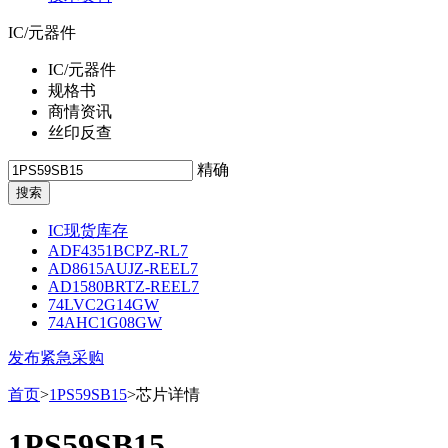
IC/元器件
IC/元器件
规格书
商情资讯
丝印反查
精确
IC现货库存
ADF4351BCPZ-RL7
AD8615AUJZ-REEL7
AD1580BRTZ-REEL7
74LVC2G14GW
74AHC1G08GW
发布紧急采购
首页
>
1PS59SB15
>芯片详情
1PS59SB15