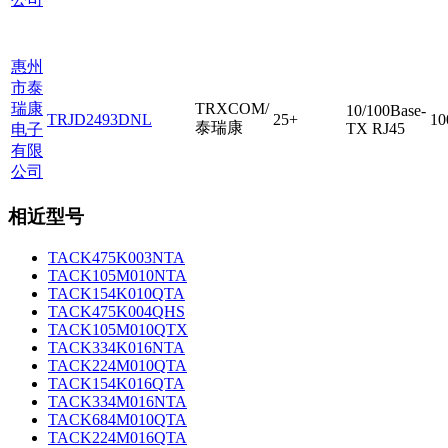
惠州
市泰
瑞康
TRXCOM/
10/100Base-
TRJD2493DNL
25+
10
泰瑞康
TX RJ45
电子
有限
公司
相近型号
TACK475K003NTA
TACK105M010NTA
TACK154K010QTA
TACK475K004QHS
TACK105M010QTX
TACK334K016NTA
TACK224M010QTA
TACK154K016QTA
TACK334M016NTA
TACK684M010QTA
TACK224M016QTA