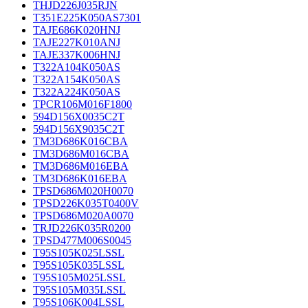
THJD226J035RJN
T351E225K050AS7301
TAJE686K020HNJ
TAJE227K010ANJ
TAJE337K006HNJ
T322A104K050AS
T322A154K050AS
T322A224K050AS
TPCR106M016F1800
594D156X0035C2T
594D156X9035C2T
TM3D686K016CBA
TM3D686M016CBA
TM3D686M016EBA
TM3D686K016EBA
TPSD686M020H0070
TPSD226K035T0400V
TPSD686M020A0070
TRJD226K035R0200
TPSD477M006S0045
T95S105K025LSSL
T95S105K035LSSL
T95S105M025LSSL
T95S105M035LSSL
T95S106K004LSSL