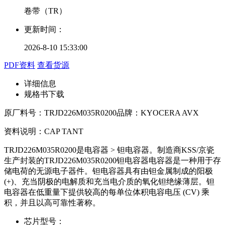
卷带（TR）
更新时间：
2026-8-10 15:33:00
PDF资料
查看货源
详细信息
规格书下载
原厂料号：
TRJD226M035R0200
品牌：
KYOCERA AVX
资料说明：
CAP TANT
TRJD226M035R0200是电容器 > 钽电容器。制造商KSS/京瓷
生产封装的TRJD226M035R0200钽电容器电容器是一种用于存
储电荷的无源电子器件。钽电容器具有由钽金属制成的阳极
(+)、充当阴极的电解质和充当电介质的氧化钽绝缘薄层。钽
电容器在低重量下提供较高的每单位体积电容电压 (CV) 乘
积，并且以高可靠性著称。
芯片型号：