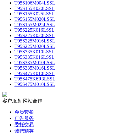
T95S106M004LSSL
T95S155K020LSSL
T95S155K025LSSL
T95S155M020LSSL
T95S155M025LSSL
T95S225K016LSSL
T95S225K020LSSL
T95S225M016LSSL
T95S225M020LSSL
T95S335K010LSSL
T95S335K016LSSL
T95S335M010LSSL
T95S335M016LSSL
T95S475K010LSSL
T95S475K6R3LSSL
T95S475M010LSSL
客户服务
网站合作
会员套餐
广告服务
委托交易
诚聘精英