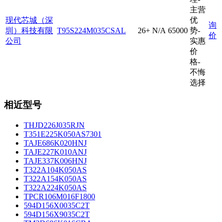
主营
现代芯城（深
优
询
圳）科技有限
T95S224M035CSAL
26+
N/A
65000
势-
价
公司
实惠
价
格-
不悔
选择
相近型号
THJD226J035RJN
T351E225K050AS7301
TAJE686K020HNJ
TAJE227K010ANJ
TAJE337K006HNJ
T322A104K050AS
T322A154K050AS
T322A224K050AS
TPCR106M016F1800
594D156X0035C2T
594D156X9035C2T