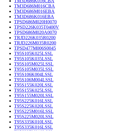
TM3D686K016CBA
TM3D686M016CBA
TM3D686M016EBA
TM3D686K016EBA
TPSD686M020H0070
TPSD226K035T0400V
TPSD686M020A0070
TRJD226K035R0200
TRJD226M035R0200
TPSD477M006S0045
T95S105K025LSSL
T95S105K035LSSL
T95S105M025LSSL
T95S105M035LSSL
T95S106K004LSSL
T95S106M004LSSL
T95S155K020LSSL
T95S155K025LSSL
T95S155M020LSSL
T95S225K016LSSL
T95S225K020LSSL
T95S225M016LSSL
T95S225M020LSSL
T95S335K010LSSL
T95S335K016LSSL