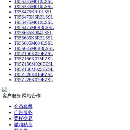
T95S335M010LSSL
T95S335M016LSSL
T95S475K010LSSL
T95S475K6R3LSSL
T95S475M010LSSL
T95S475M6R3LSSL
T95S685K004LSSL
T95S685K6R3LSSL
T95S685M004LSSL
T95S685M6R3LSSL
T95Z156K020EZSL
T95Z156K025EZSL
T95Z156M020EZSL
T95Z156M025EZSL
T95Z226K016EZSL
T95Z226K020EZSL
客户服务
网站合作
会员套餐
广告服务
委托交易
诚聘精英