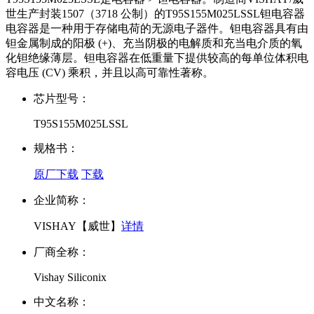
世生产封装1507（3718 公制）的T95S155M025LSSL钽电容器
电容器是一种用于存储电荷的无源电子器件。钽电容器具有由
钽金属制成的阳极 (+)、充当阴极的电解质和充当电介质的氧
化钽绝缘薄层。钽电容器在低重量下提供较高的每单位体积电
容电压 (CV) 乘积，并且以高可靠性著称。
芯片型号：
T95S155M025LSSL
规格书：
原厂下载
下载
企业简称：
VISHAY【威世】
详情
厂商全称：
Vishay Siliconix
中文名称：