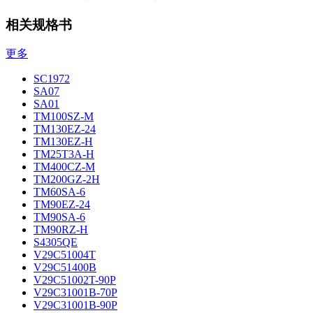
相关规格书
更多
SC1972
SA07
SA01
TM100SZ-M
TM130EZ-24
TM130EZ-H
TM25T3A-H
TM400CZ-M
TM200GZ-2H
TM60SA-6
TM90EZ-24
TM90SA-6
TM90RZ-H
S4305QE
V29C51004T
V29C51400B
V29C51002T-90P
V29C31001B-70P
V29C31001B-90P