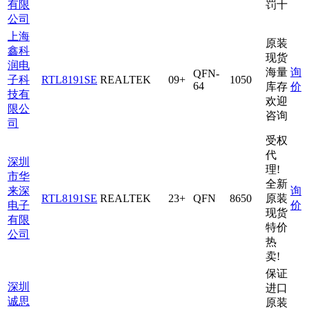
有限
罚十
公司
上海
原装
鑫科
现货
润电
海量
询
QFN-
子科
RTL8191SE
REALTEK
09+
1050
64
库存
价
技有
欢迎
限公
咨询
司
受权
代
深圳
理!
市华
全新
来深
询
RTL8191SE
REALTEK
23+
QFN
8650
原装
电子
价
现货
有限
特价
公司
热
卖!
保证
深圳
进口
诚思
原装