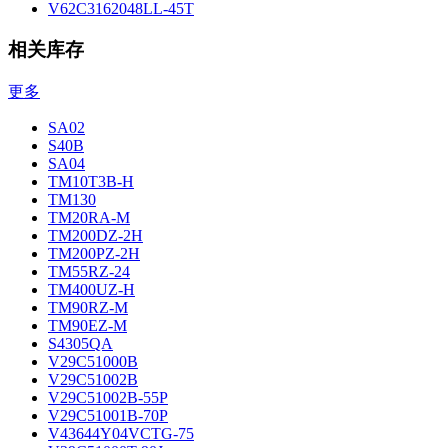
V62C3162048LL-45T
相关库存
更多
SA02
S40B
SA04
TM10T3B-H
TM130
TM20RA-M
TM200DZ-2H
TM200PZ-2H
TM55RZ-24
TM400UZ-H
TM90RZ-M
TM90EZ-M
S4305QA
V29C51000B
V29C51002B
V29C51002B-55P
V29C51001B-70P
V43644Y04VCTG-75