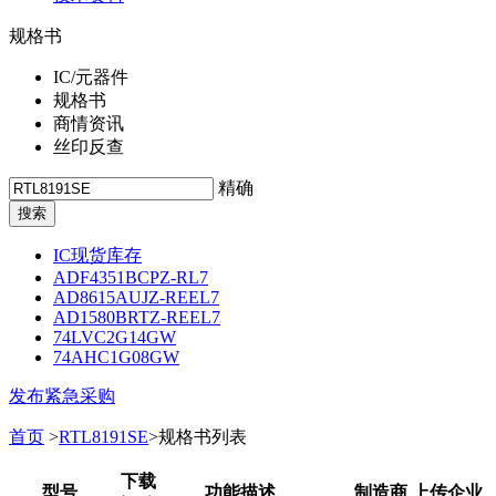
规格书
IC/元器件
规格书
商情资讯
丝印反查
精确
IC现货库存
ADF4351BCPZ-RL7
AD8615AUJZ-REEL7
AD1580BRTZ-REEL7
74LVC2G14GW
74AHC1G08GW
发布紧急采购
首页
>
RTL8191SE
>规格书列表
下载
型号
功能描述
制造商 上传企业