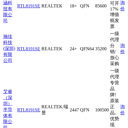
涵科
询
可开
RTL8191SE
REALTEK
18+
QFN
85600
技有
价
17%
增值
限公
税发
司
票
一级
瀚佳
代理
科技
分
询
(深圳)
RTL8191SE
REALTEK
24+
QFN64
35200
销/
价
有限
放心
公司
采购
一级
代理
专营
品
艾睿
牌!
（深
原装
圳）
REALTEK/瑞
正
询
半导
RTL8191SE
2447
QFN
100500
昱
品,
价
体有
优势
限公
现
司