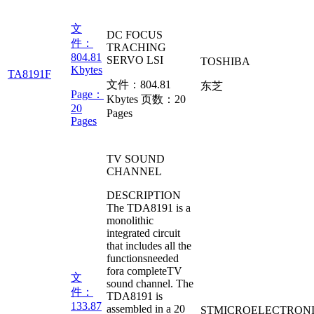
文
DC FOCUS
件：
TRACHING
804.81
SERVO LSI
TOSHIBA
Kbytes
TA8191F
文件：
804.81
东芝
Page：
Kbytes
页数：
20
20
Pages
Pages
TV SOUND
CHANNEL
DESCRIPTION
The TDA8191 is a
monolithic
integrated circuit
that includes all the
functionsneeded
fora completeTV
文
sound channel. The
件：
TDA8191 is
133.87
assembled in a 20
STMICROELECTRON