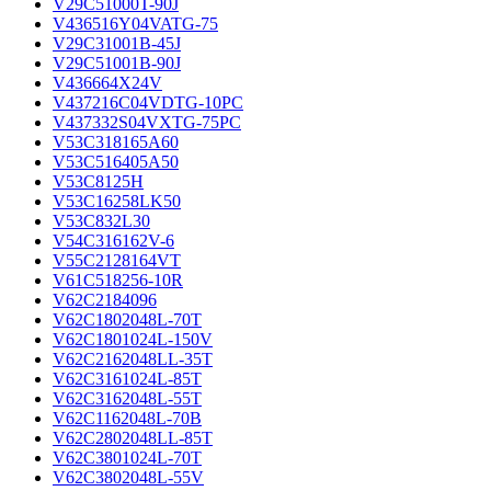
V29C51000T-90J
V436516Y04VATG-75
V29C31001B-45J
V29C51001B-90J
V436664X24V
V437216C04VDTG-10PC
V437332S04VXTG-75PC
V53C318165A60
V53C516405A50
V53C8125H
V53C16258LK50
V53C832L30
V54C316162V-6
V55C2128164VT
V61C518256-10R
V62C2184096
V62C1802048L-70T
V62C1801024L-150V
V62C2162048LL-35T
V62C3161024L-85T
V62C3162048L-55T
V62C1162048L-70B
V62C2802048LL-85T
V62C3801024L-70T
V62C3802048L-55V