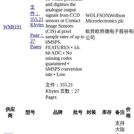
and digitises the
文
analogue output
件：
signals from CCD
WOLFSON
Wolfson
355.21
sensors or Contact
Microelectronics plc
Kbytes
Image Sensors
WM8191
(CIS) at pixel
欧胜
欧胜微电子股份有
Page：
sample rates of up to
公司
27
6MSPS.
Pages
FEATURES • 14-
bit ADC • No
missing codes
guaranteed •
6MSPS conversion
rate • Low
文件：
355.21
Kbytes
页数：
27
Pages
供应
价
型号
品牌
批号
封装
库存
备注
商
格
支持
大陆