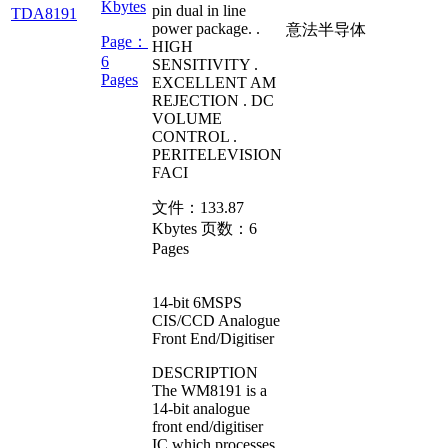
Kbytes
pin dual in line
TDA8191
power package. .
意法半导体
Page：
HIGH
6
SENSITIVITY .
Pages
EXCELLENT AM
REJECTION . DC
VOLUME
CONTROL .
PERITELEVISION
FACI
文件：
133.87
Kbytes
页数：
6
Pages
14-bit 6MSPS
CIS/CCD Analogue
Front End/Digitiser
DESCRIPTION
The WM8191 is a
14-bit analogue
front end/digitiser
IC which processes