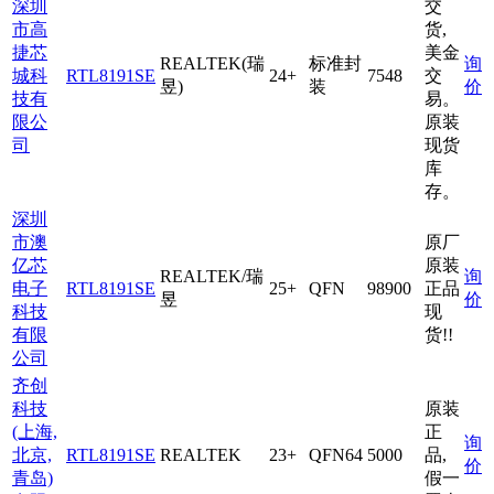
深圳
交
市高
货,
捷芯
美金
REALTEK(瑞
标准封
询
城科
RTL8191SE
24+
7548
交
昱)
装
价
技有
易。
限公
原装
司
现货
库
存。
深圳
市澳
原厂
亿芯
原装
REALTEK/瑞
询
电子
RTL8191SE
25+
QFN
98900
正品
昱
价
科技
现
有限
货!!
公司
齐创
科技
原装
(上海,
正
询
北京,
RTL8191SE
REALTEK
23+
QFN64
5000
品,
价
青岛)
假一