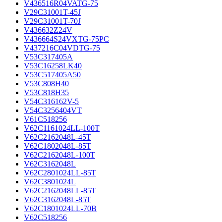
V436516R04VATG-75
V29C31001T-45J
V29C31001T-70J
V436632Z24V
V436664S24VXTG-75PC
V437216C04VDTG-75
V53C317405A
V53C16258LK40
V53C517405A50
V53C808H40
V53C818H35
V54C316162V-5
V54C3256404VT
V61C518256
V62C1161024LL-100T
V62C2162048L-45T
V62C1802048L-85T
V62C2162048L-100T
V62C3162048L
V62C2801024LL-85T
V62C3801024L
V62C2162048LL-85T
V62C3162048L-85T
V62C1801024LL-70B
V62C518256