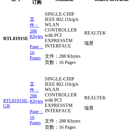
订购
SINGLE-CHIP
文
IEEE 802.11b/g/n
WLAN
件：
CONTROLLER
288
REALTEK
with PCI
Kbytes
RTL8191SE
EXPRESSTM
瑞昱
INTERFACE
Page：
16
文件：
288 Kbytes
Pages
页数：
16 Pages
SINGLE-CHIP
文
IEEE 802.11b/g/n
WLAN
件：
CONTROLLER
288
REALTEK
with PCI
RTL8191SE-
Kbytes
EXPRESSTM
GR
瑞昱
INTERFACE
Page：
16
文件：
288 Kbytes
Pages
页数：
16 Pages