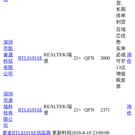
货,
长期
排单
到货
百域
芯优
深圳
势
市凯
实单
睿晟
REALTEK/瑞
必成
询
RTL8191SE
21+
QFN
3000
科技
昱
可开
价
有限
13点
公司
增值
税发
票
深圳
市凌
旭科
REALTEK/瑞
询
RTL8191SE
21+
QFN
2371
技有
昱
价
限公
司
更多RTL8191SE供应商
更新时间
2026-8-10 23:00:00