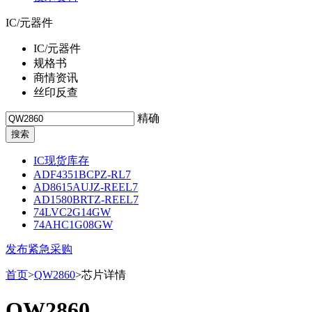
IC/元器件
IC/元器件
规格书
商情资讯
丝印反查
精确
IC现货库存
ADF4351BCPZ-RL7
AD8615AUJZ-REEL7
AD1580BRTZ-REEL7
74LVC2G14GW
74AHC1G08GW
发布紧急采购
首页
>
QW2860
>芯片详情
QW2860