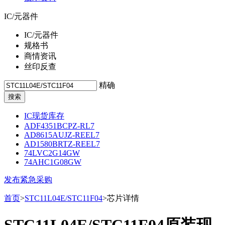
IC/元器件
IC/元器件
规格书
商情资讯
丝印反查
精确
IC现货库存
ADF4351BCPZ-RL7
AD8615AUJZ-REEL7
AD1580BRTZ-REEL7
74LVC2G14GW
74AHC1G08GW
发布紧急采购
首页
>
STC11L04E/STC11F04
>芯片详情