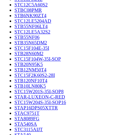
STC12C5A60S2
STBC08PMR
STB6NK90ZT4
STC12LE5204AD
STB55NF06LT4
STC12LE5A32S2
STB55NF06
STB35N65DM2
STC15F104E-35I
STB28N60M2
STC15F104W-35I-SOP
STB20N95K5
STB12NM50T4
STC15F2K60S2-28I
STB120NF10T4
STB10LN80K5
STC15W201S-35I-SOP8
STAR-LUXEON-C-RED
STC15W204S-35I-SOP16
STAP16DPS05XTTR
STAC9751T
STA8089FG
STA540SA
STC3115AIJT
STA540