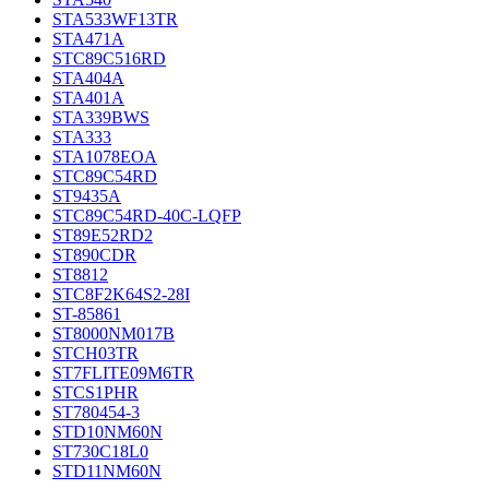
STA533WF13TR
STA471A
STC89C516RD
STA404A
STA401A
STA339BWS
STA333
STA1078EOA
STC89C54RD
ST9435A
STC89C54RD-40C-LQFP
ST89E52RD2
ST890CDR
ST8812
STC8F2K64S2-28I
ST-85861
ST8000NM017B
STCH03TR
ST7FLITE09M6TR
STCS1PHR
ST780454-3
STD10NM60N
ST730C18L0
STD11NM60N