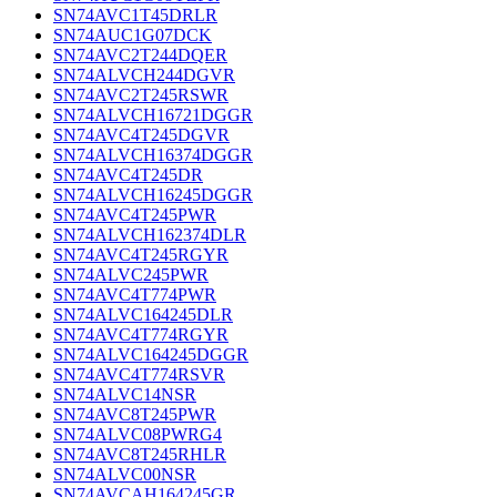
SN74AVC1T45DRLR
SN74AUC1G07DCK
SN74AVC2T244DQER
SN74ALVCH244DGVR
SN74AVC2T245RSWR
SN74ALVCH16721DGGR
SN74AVC4T245DGVR
SN74ALVCH16374DGGR
SN74AVC4T245DR
SN74ALVCH16245DGGR
SN74AVC4T245PWR
SN74ALVCH162374DLR
SN74AVC4T245RGYR
SN74ALVC245PWR
SN74AVC4T774PWR
SN74ALVC164245DLR
SN74AVC4T774RGYR
SN74ALVC164245DGGR
SN74AVC4T774RSVR
SN74ALVC14NSR
SN74AVC8T245PWR
SN74ALVC08PWRG4
SN74AVC8T245RHLR
SN74ALVC00NSR
SN74AVCAH164245GR