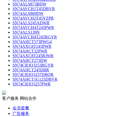
SN74ALS873BDW
SN74AVCH1T45DBVR
SN74ALS869DW
SN74AVCH2T45YZPR
SN74ALS245ADWR
SN74AVCH4T245PWR
SN74ALS139N
SN74AVCH4T245RGYR
SN74AHCT573PWG4
SN74AXC8T245PWR
SN74AHCT32PWR
SN74AXC8T245RJWR
SN74AHCT273DW
SN74CB3Q3253RGYR
SN74AHCT245DBR
SN74CB3Q3257DBQR
SN74AHCT1G125DBVR
SN74CB3Q3257PWR
客户服务
网站合作
会员套餐
广告服务