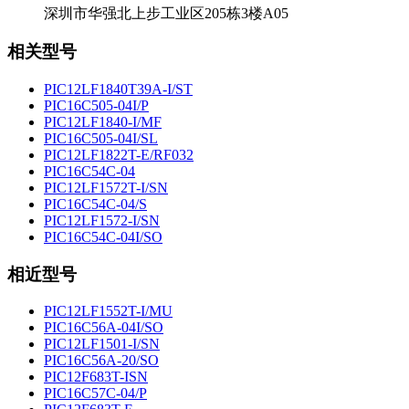
深圳市华强北上步工业区205栋3楼A05
相关型号
PIC12LF1840T39A-I/ST
PIC16C505-04I/P
PIC12LF1840-I/MF
PIC16C505-04I/SL
PIC12LF1822T-E/RF032
PIC16C54C-04
PIC12LF1572T-I/SN
PIC16C54C-04/S
PIC12LF1572-I/SN
PIC16C54C-04I/SO
相近型号
PIC12LF1552T-I/MU
PIC16C56A-04I/SO
PIC12LF1501-I/SN
PIC16C56A-20/SO
PIC12F683T-ISN
PIC16C57C-04/P