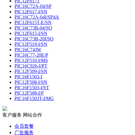
PIC12F617T
PIC16C72A-04/SP
PIC12F617-I/SN
PIC16C72A-04I/SP4A
PIC12F615T-E/SN
PIC16C73B-04/SO
PIC12F615-I/SN
PIC16C73B-20I/SO
PIC12F519-I/SN
PIC16C74JW
PIC16C77-20E/P
PIC12F510-I/MS
PIC16C926-I/PT
PIC12F509-I/SN
PIC16F1503-I
PIC12F508-I/SN
PIC16F1503-I/ST
PIC12F508-I/P
PIC16F1503T-I/MG
客户服务
网站合作
会员套餐
广告服务