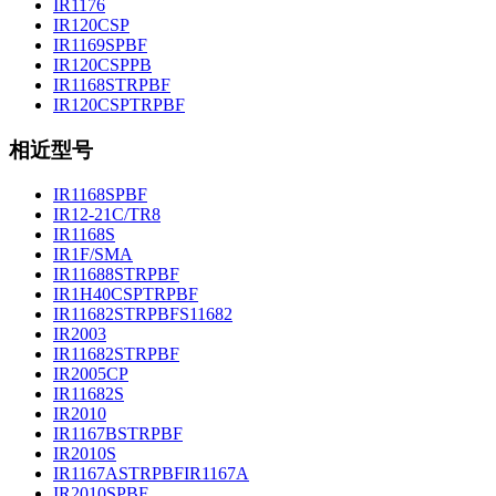
IR1176
IR120CSP
IR1169SPBF
IR120CSPPB
IR1168STRPBF
IR120CSPTRPBF
相近型号
IR1168SPBF
IR12-21C/TR8
IR1168S
IR1F/SMA
IR11688STRPBF
IR1H40CSPTRPBF
IR11682STRPBFS11682
IR2003
IR11682STRPBF
IR2005CP
IR11682S
IR2010
IR1167BSTRPBF
IR2010S
IR1167ASTRPBFIR1167A
IR2010SPBF