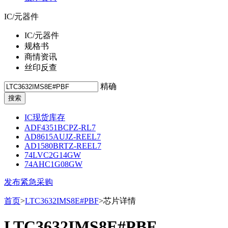
IC/元器件
IC/元器件
规格书
商情资讯
丝印反查
精确
IC现货库存
ADF4351BCPZ-RL7
AD8615AUJZ-REEL7
AD1580BRTZ-REEL7
74LVC2G14GW
74AHC1G08GW
发布紧急采购
首页
>
LTC3632IMS8E#PBF
>芯片详情
LTC3632IMS8E#PBF