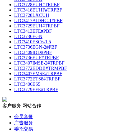
LTC3728EUH#TRPBF
LTC3418EUHF#TRPBF
LTC3728LXCUH
LTC3417AIDHC-1#PBF
LTC3729EUH#TRPBF
LTC3413EFE#PBF
LTC3736EGN
LTC3410ESC6-1.5
LTC3736EGN-2#PBF
LTC3409IDD#PBF
LTC3736EUF#TRPBF
LTC3407IMSE-2#TRPBF
LTC3772EDDB#TRMPBF
LTC3407EMSE#TRPBF
LTC3772ETS8#TRPBF
LTC3406ES5
LTC3779EFE#TRPBF
客户服务
网站合作
会员套餐
广告服务
委托交易