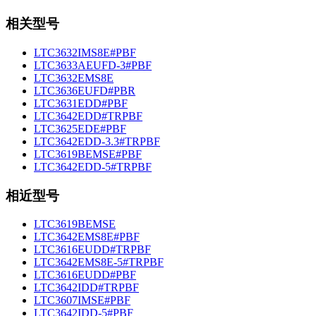
相关型号
LTC3632IMS8E#PBF
LTC3633AEUFD-3#PBF
LTC3632EMS8E
LTC3636EUFD#PBR
LTC3631EDD#PBF
LTC3642EDD#TRPBF
LTC3625EDE#PBF
LTC3642EDD-3.3#TRPBF
LTC3619BEMSE#PBF
LTC3642EDD-5#TRPBF
相近型号
LTC3619BEMSE
LTC3642EMS8E#PBF
LTC3616EUDD#TRPBF
LTC3642EMS8E-5#TRPBF
LTC3616EUDD#PBF
LTC3642IDD#TRPBF
LTC3607IMSE#PBF
LTC3642IDD-5#PBF