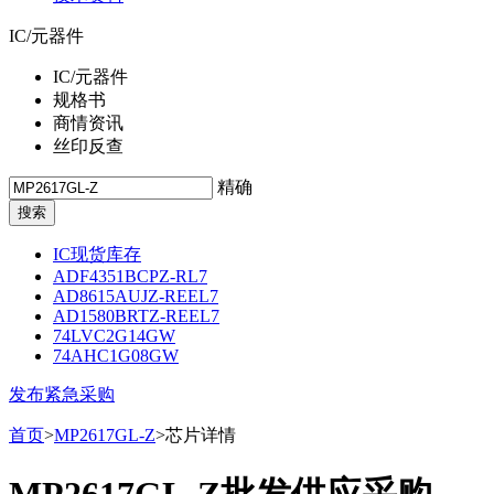
IC/元器件
IC/元器件
规格书
商情资讯
丝印反查
精确
IC现货库存
ADF4351BCPZ-RL7
AD8615AUJZ-REEL7
AD1580BRTZ-REEL7
74LVC2G14GW
74AHC1G08GW
发布紧急采购
首页
>
MP2617GL-Z
>芯片详情