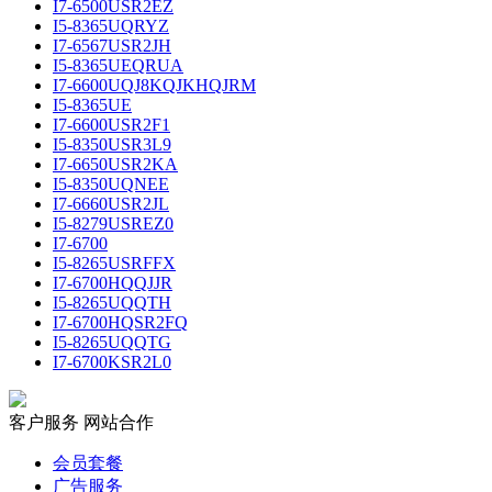
I7-6500USR2EZ
I5-8365UQRYZ
I7-6567USR2JH
I5-8365UEQRUA
I7-6600UQJ8KQJKHQJRM
I5-8365UE
I7-6600USR2F1
I5-8350USR3L9
I7-6650USR2KA
I5-8350UQNEE
I7-6660USR2JL
I5-8279USREZ0
I7-6700
I5-8265USRFFX
I7-6700HQQJJR
I5-8265UQQTH
I7-6700HQSR2FQ
I5-8265UQQTG
I7-6700KSR2L0
客户服务
网站合作
会员套餐
广告服务