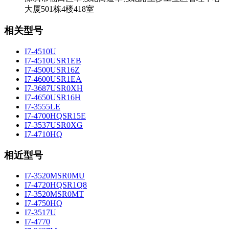
大厦501栋4楼418室
相关型号
I7-4510U
I7-4510USR1EB
I7-4500USR16Z
I7-4600USR1EA
I7-3687USR0XH
I7-4650USR16H
I7-3555LE
I7-4700HQSR15E
I7-3537USR0XG
I7-4710HQ
相近型号
I7-3520MSR0MU
I7-4720HQSR1Q8
I7-3520MSR0MT
I7-4750HQ
I7-3517U
I7-4770