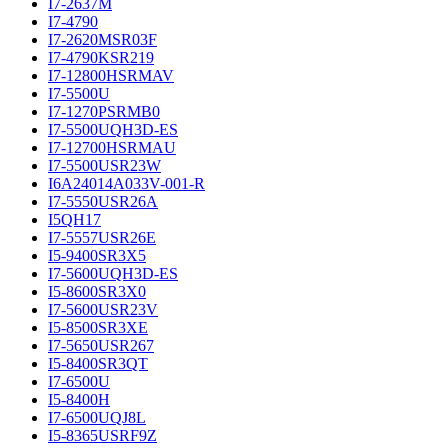
I7-2637M
I7-4790
I7-2620MSR03F
I7-4790KSR219
I7-12800HSRMAV
I7-5500U
I7-1270PSRMB0
I7-5500UQH3D-ES
I7-12700HSRMAU
I7-5500USR23W
I6A24014A033V-001-R
I7-5550USR26A
I5QH17
I7-5557USR26E
I5-9400SR3X5
I7-5600UQH3D-ES
I5-8600SR3X0
I7-5600USR23V
I5-8500SR3XE
I7-5650USR267
I5-8400SR3QT
I7-6500U
I5-8400H
I7-6500UQJ8L
I5-8365USRF9Z