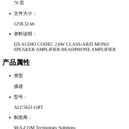
76 页
文件大小：
1258.32 kb
资料说明：
I2S AUDIO CODEC 2.6W CLASS-AB/D MONO
SPEAKER AMPLIFIER HEADPHONE AMPLIFIER
产品属性
类型
描述
型号：
ALC5621-GRT
制造商：
M/A-COM Technology Solutions