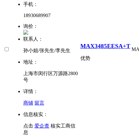
手机：
18930689907
询价：
联系人：
MAX3485EESA+T
MA
孙小姐/张先生/李先生
优势
地址：
上海市闵行区万源路2800
号
详情：
商铺
留言
信息核实：
点击
爱企查
核实工商信
息