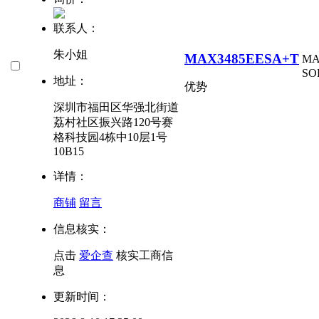
联系人：
朱小姐
MAX3485EESA+T
MA
SO
地址：
优势
深圳市福田区华强北街道
荔村社区振兴路120号赛
格科技园4栋中10层1号
10B15
详情：
商铺
留言
信息核实：
点击
爱企查
核实工商信
息
更新时间：