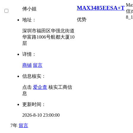
Ma
MAX3485EESA+T
傅小姐
信)
8_1
优势
地址：
深圳市福田区华强北街道
华富路1006号航都大厦10
层
详情：
商铺
留言
信息核实：
点击
爱企查
核实工商信
息
更新时间：
2026-8-10 23:00:00
7年
留言