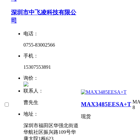
深圳市中飞凌科技有限公
司
电话：
0755-83002566
手机：
15307553891
询价：
联系人：
MA
曹先生
MAX3485EESA+T
8
地址：
现货
深圳市福田区华强北街道
华航社区振兴路109号华
康大院1栋623