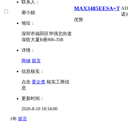
联系人：
MAX3485EESA+T
AD
谢小姐
诺)
优势
地址：
深圳市福田区华强北街道
深纺大厦B座806-35B
详情：
商铺
留言
信息核实：
点击
爱企查
核实工商信
息
更新时间：
2026-8-10 18:34:00
1年
留言