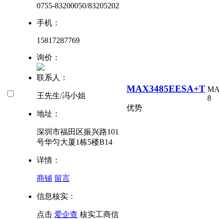
0755-83200050/83205202
手机：
15817287769
询价：
联系人：
MAX3485EESA+T
MA
王先生/冯小姐
8
优势
地址：
深圳市福田区振兴路101
号华匀大厦1栋5楼B14
详情：
商铺
留言
信息核实：
点击
爱企查
核实工商信