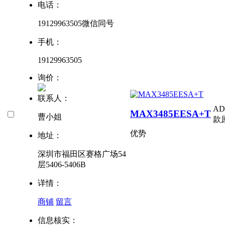
电话：
19129963505微信同号
手机：
19129963505
询价：
联系人：
A
MAX3485EESA+T
曹小姐
款
优势
地址：
深圳市福田区赛格广场54
层5406-5406B
详情：
商铺
留言
信息核实：