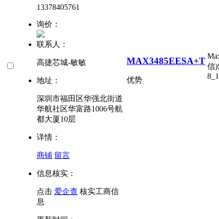
13378405761
询价：
联系人：
Ma
MAX3485EESA+T
高捷芯城-敏敏
信)
8_1
优势
地址：
深圳市福田区华强北街道
华航社区华富路1006号航
都大厦10层
详情：
商铺
留言
信息核实：
点击
爱企查
核实工商信
息