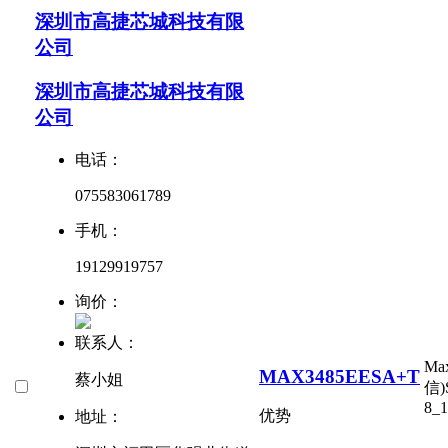
深圳市高捷芯城科技有限
公司
深圳市高捷芯城科技有限
公司
电话：
075583061789
手机：
19129919757
询价：
联系人：
Ma
MAX3485EESA+T
蔡小姐
信)
8_1
优势
地址：