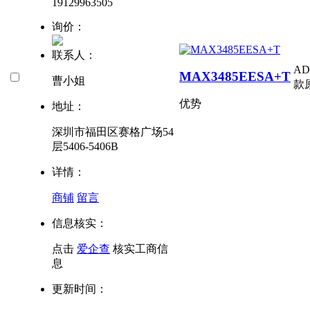
19129963505
询价：
联系人：
A
MAX3485EESA+T
曹小姐
款
优势
地址：
深圳市福田区赛格广场54
层5406-5406B
详情：
商铺
留言
信息核实：
点击
爱企查
核实工商信
息
更新时间：