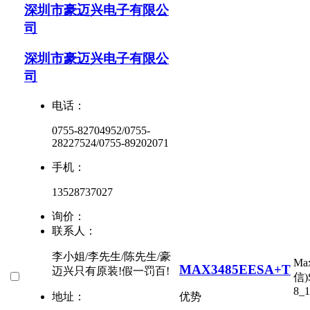
深圳市豪迈兴电子有限公
司
深圳市豪迈兴电子有限公
司
电话：
0755-82704952/0755-
28227524/0755-89202071
手机：
13528737027
询价：
联系人：
李小姐/李先生/陈先生/豪
Ma
MAX3485EESA+T
迈兴只有原装!假一罚百!
信)
8_1
地址：
优势