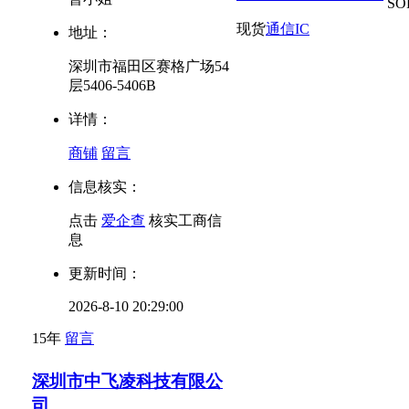
SO
现货
通信IC
地址：
深圳市福田区赛格广场54
层5406-5406B
详情：
商铺
留言
信息核实：
点击
爱企查
核实工商信
息
更新时间：
2026-8-10 20:29:00
15年
留言
深圳市中飞凌科技有限公
司