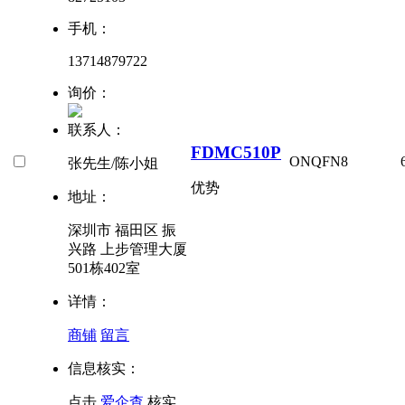
手机：
13714879722
询价：
联系人：
FDMC510P
ON
QFN8
张先生/陈小姐
优势
地址：
深圳市 福田区 振
兴路 上步管理大厦
501栋402室
详情：
商铺
留言
信息核实：
点击
爱企查
核实