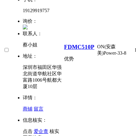
19129919757
询价：
联系人：
蔡小姐
FDMC510P
ON(安森
美)
Power-33-8
地址：
优势
深圳市福田区华强
北街道华航社区华
富路1006号航都大
厦10层
详情：
商铺
留言
信息核实：
点击
爱企查
核实