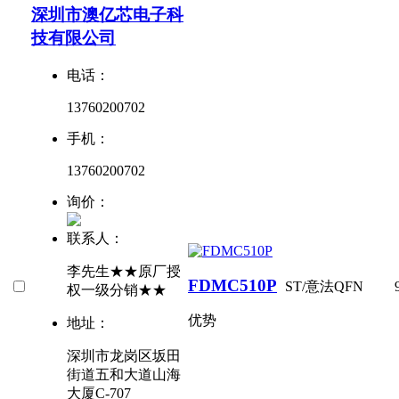
深圳市澳亿芯电子科
技有限公司
电话：
13760200702
手机：
13760200702
询价：
联系人：
李先生★★原厂授
FDMC510P
ST/意法
QFN
权一级分销★★
优势
地址：
深圳市龙岗区坂田
街道五和大道山海
大厦C-707