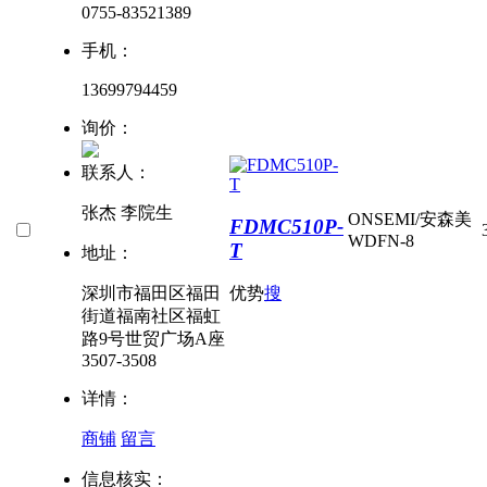
0755-83521389
手机：
13699794459
询价：
联系人：
张杰 李院生
ONSEMI/安森美
FDMC510P-
WDFN-8
T
地址：
深圳市福田区福田
优势
搜
街道福南社区福虹
路9号世贸广场A座
3507-3508
详情：
商铺
留言
信息核实：