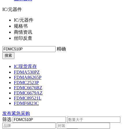
IC/元器件
IC/元器件
规格书
商情资讯
丝印反查
精确
IC现货库存
FDMA530PZ
FDMA86265P
FDMC2523P
FDMC6676BZ
FDMC6679AZ
FDMC89521L
FDMF6823C
发布紧急采购
筛选