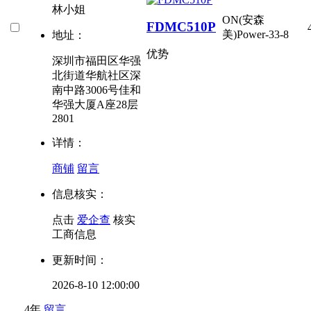
林小姐
ON(安森
FDMC510P
美)
Power-33-8
地址：
优势
深圳市福田区华强
北街道华航社区深
南中路3006号佳和
华强大厦A座28层
2801
详情：
商铺
留言
信息核实：
点击
爱企查
核实
工商信息
更新时间：
2026-8-10 12:00:00
4年
留言