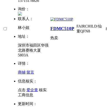
13715178826
询价：
联系人：
FAIRCHILD/仙
林小姐
FDMC510P
童
QFN8
地址：
热卖
深圳市福田区华强
北路赛格大厦
5803A
详情：
商铺
留言
信息核实：
点击
爱企查
核实
工商信息
更新时间：