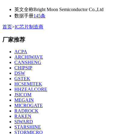
英文全称
Bright Moon Semiconductor Co.,Ltd
数据手册
145条
首页
>
IC芯片制造商
厂家推荐
ACPA
ARCHIWAVE
CANSHENG
CHIPSIP
DSW
GSTEK
HCSEMITEK
HHZEALCORE
JSICOM
MEGAIN
MICROGATE
RADROCK
RAKEN
SIWARD
STARSHINE
STORMICRO