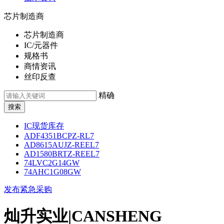
芯片制造商
芯片制造商
IC/元器件
规格书
商情资讯
丝印反查
精确
IC现货库存
ADF4351BCPZ-RL7
AD8615AUJZ-REEL7
AD1580BRTZ-REEL7
74LVC2G14GW
74AHC1G08GW
发布紧急采购
灿升实业|CANSHENG