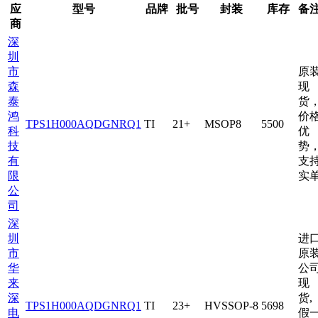
应
型号
品牌
批号
封装
库存
备
商
深
圳
市
原
森
现
泰
货
鸿
价
TPS1H000AQDGNRQ1
TI
21+
MSOP8
5500
科
优
技
势
有
支
限
实
公
司
深
圳
进
市
原
华
公
来
现
深
货,
TPS1H000AQDGNRQ1
TI
23+
HVSSOP-8
5698
电
假