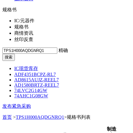
规格书
IC/元器件
规格书
商情资讯
丝印反查
精确
IC现货库存
ADF4351BCPZ-RL7
AD8615AUJZ-REEL7
AD1580BRTZ-REEL7
74LVC2G14GW
74AHC1G08GW
发布紧急采购
首页
>
TPS1H000AQDGNRQ1
>规格书列表
制造