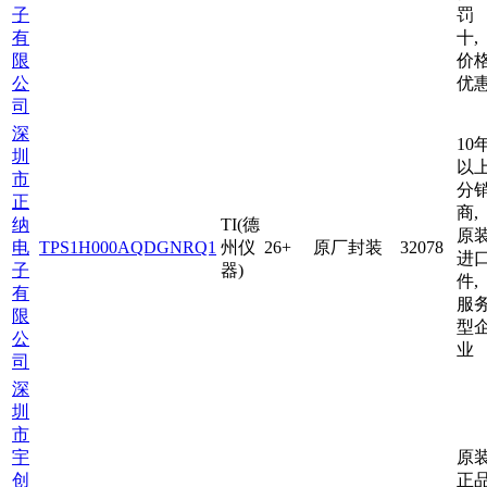
子
罚
有
十,
限
价
公
优
司
深
10
圳
以
市
分
正
商,
纳
TI(德
原
电
TPS1H000AQDGNRQ1
州仪
26+
原厂封装
32078
进
子
器)
件,
有
服
限
型
公
业
司
深
圳
市
宇
原
创
正