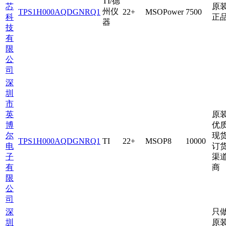
TI/德
芯
原
州仪
TPS1H000AQDGNRQ1
22+
MSOPower
7500
科
正
器
技
有
限
公
司
深
圳
市
英
原
博
优
尔
现
TPS1H000AQDGNRQ1
TI
22+
MSOP8
10000
电
订
子
渠
有
商
限
公
司
深
只
圳
原