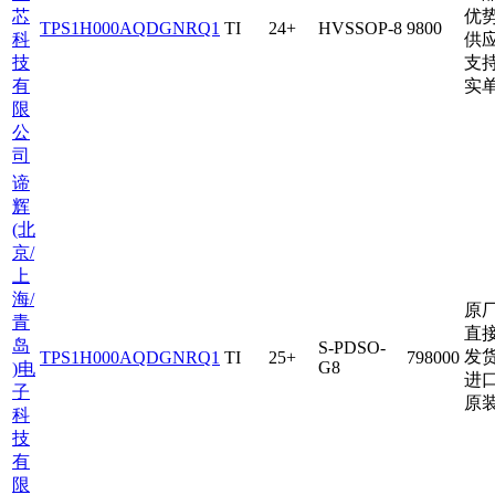
芯
优
TPS1H000AQDGNRQ1
TI
24+
HVSSOP-8
9800
科
供
技
支
有
实
限
公
司
谛
辉
(北
京/
上
海/
原
青
直
岛
S-PDSO-
发
TPS1H000AQDGNRQ1
TI
25+
798000
G8
)电
进
子
原
科
技
有
限