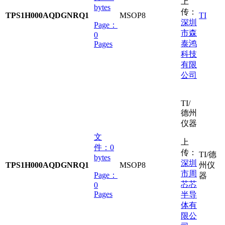
上
bytes
传：
TPS1H000AQDGNRQ1
MSOP8
TI
深圳
Page：
市森
0
泰鸿
Pages
科技
有限
公司
TI/
德州
仪器
文
上
件：
0
传：
TI/德
bytes
深圳
TPS1H000AQDGNRQ1
MSOP8
州仪
市周
Page：
器
芯芯
0
Pages
半导
体有
限公