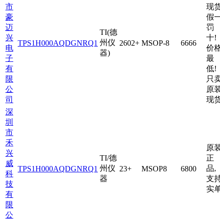
市
现
豪
假
迈
罚
TI(德
兴
十!
州仪
TPS1H000AQDGNRQ1
2602+
MSOP-8
6666
电
价
器)
子
最
有
低!
限
只
公
原
司
现
深
圳
市
禾
原
兴
TI/德
正
威
州仪
品,
TPS1H000AQDGNRQ1
23+
MSOP8
6800
科
器
支
技
实
有
限
公