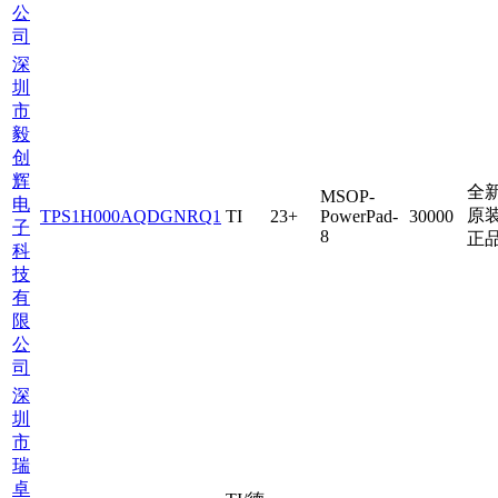
公
司
深
圳
市
毅
创
辉
全
MSOP-
电
原
TPS1H000AQDGNRQ1
TI
23+
PowerPad-
30000
子
8
正
科
技
有
限
公
司
深
圳
市
瑞
卓