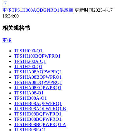
司
更多TPS1H000AQDGNRQ1供应商
更新时间
2025-4-17
16:34:00
相关规格书
更多
TPS1H000-Q1
TPS1H100BQPWPRQ1
TPS1H200A-Q1
TPS1H200-Q1
TPS1HA08AQPWPRQ1
TPS1HA08BQPWPRQ1
TPS1HA08DQPWPRQ1
TPS1HA08EQPWPRQ1
TPS1HA08-Q1
TPS1HB08A-Q1
TPS1HB08AQPWPRQ1
TPS1HB08AQPWPRQ1.B
TPS1HB08BQPWPRQ1
TPS1HB08BQPWPRQ1
TPS1HB08BQPWPRQ1.A
TPS1HB08F-Q1