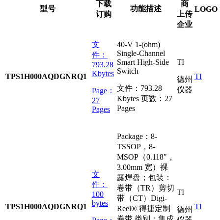
下载
商
型号
功能描述
LOGO
订购
上传
企业
文
40-V 1-(ohm)
Single-Channel
件：
Smart High-Side
TI
793.28
Switch
Kbytes
TPS1H000AQDGNRQ1
TI
德州
文件：
793.28
仪器
Page：
Kbytes
页数：
27
27
Pages
Pages
Package：8-
TSSOP，8-
MSOP（0.118"，
3.00mm 宽）裸
文
露焊盘；包装：
件：
卷带（TR）剪切
TI
100
带（CT）Digi-
bytes
TPS1H000AQDGNRQ1
TI
Reel® 得捷定制
德州
卷带 类别：集成
仪器