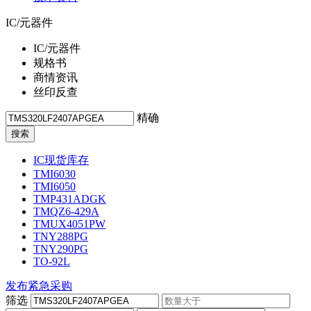
IC/元器件
IC/元器件
规格书
商情资讯
丝印反查
精确
IC现货库存
TMI6030
TMI6050
TMP431ADGK
TMQZ6-429A
TMUX4051PW
TNY288PG
TNY290PG
TO-92L
发布紧急采购
筛选