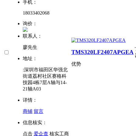
手机：
18033402068
询价：
联系人：
廖先生
TMS320LF2407APGEA
地址：
优势
:深圳市福田区华强北
街道荔村社区赛格科
技园4栋7层A轴与14-
21轴A03
详情：
商铺
留言
信息核实：
点击
爱企查
核实工商