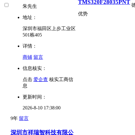
TMS320F28035PNT
德
朱先生
优势
地址：
深圳市福田区上步工业区
501栋405
详情：
商铺
留言
信息核实：
点击
爱企查
核实工商信
息
更新时间：
2026-8-10 17:38:00
9年
留言
深圳市祥瑞智科技有限公