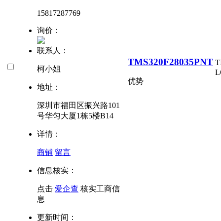
15817287769
询价：
联系人：
TMS320F28035PNT
T
柯小姐
L
优势
地址：
深圳市福田区振兴路101
号华匀大厦1栋5楼B14
详情：
商铺
留言
信息核实：
点击
爱企查
核实工商信
息
更新时间：