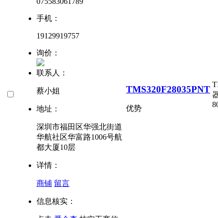
075583061789
手机：
19129919757
询价：
联系人：
T
TMS320F28035PNT
蔡小姐
器
8
优势
地址：
深圳市福田区华强北街道
华航社区华富路1006号航
都大厦10层
详情：
商铺
留言
信息核实：