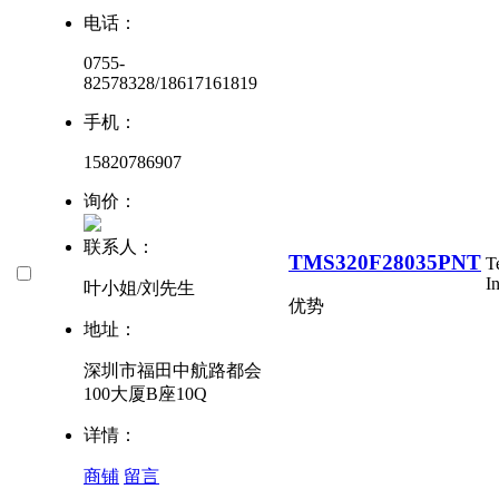
电话：
0755-
82578328/18617161819
手机：
15820786907
询价：
联系人：
TMS320F28035PNT
T
I
叶小姐/刘先生
优势
地址：
深圳市福田中航路都会
100大厦B座10Q
详情：
商铺
留言