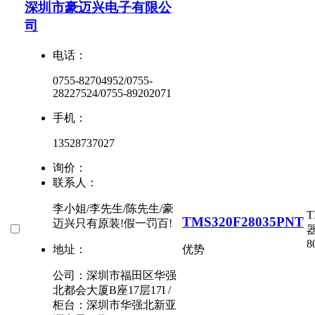
深圳市豪迈兴电子有限公
司
电话：
0755-82704952/0755-
28227524/0755-89202071
手机：
13528737027
询价：
联系人：
李小姐/李先生/陈先生/豪
T
TMS320F28035PNT
迈兴只有原装!假一罚百!
器
8
地址：
优势
公司：深圳市福田区华强
北都会大厦B座17层17I /
柜台：深圳市华强北新亚