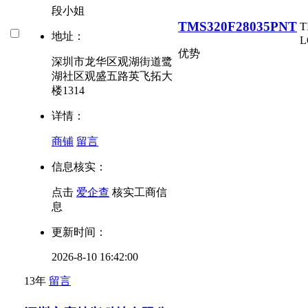
段小姐
TMS320F28035PNT
T
地址：
L
优势
深圳市龙华区观湖街道鹭
湖社区观盛五路英飞拓大
楼1314
详情：
商铺
留言
信息核实：
点击
爱企查
核实工商信
息
更新时间：
2026-8-10 16:42:00
13年
留言