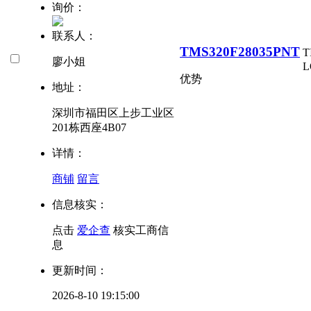
询价：
联系人：
TMS320F28035PNT
T
廖小姐
L
优势
地址：
深圳市福田区上步工业区
201栋西座4B07
详情：
商铺
留言
信息核实：
点击
爱企查
核实工商信
息
更新时间：
2026-8-10 19:15:00