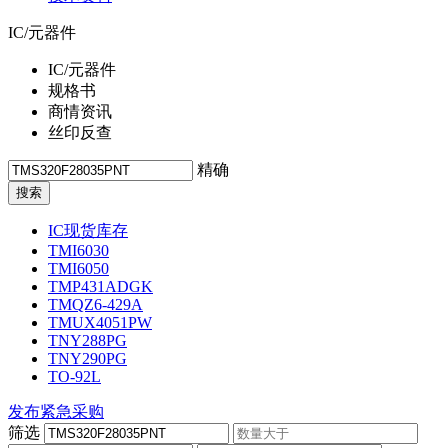
IC/元器件
IC/元器件
规格书
商情资讯
丝印反查
精确
IC现货库存
TMI6030
TMI6050
TMP431ADGK
TMQZ6-429A
TMUX4051PW
TNY288PG
TNY290PG
TO-92L
发布紧急采购
筛选