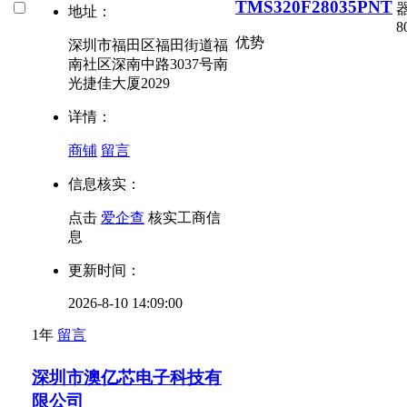
TMS320F28035PNT
器
地址：
8
优势
深圳市福田区福田街道福
南社区深南中路3037号南
光捷佳大厦2029
详情：
商铺
留言
信息核实：
点击
爱企查
核实工商信
息
更新时间：
2026-8-10 14:09:00
1年
留言
深圳市澳亿芯电子科技有
限公司