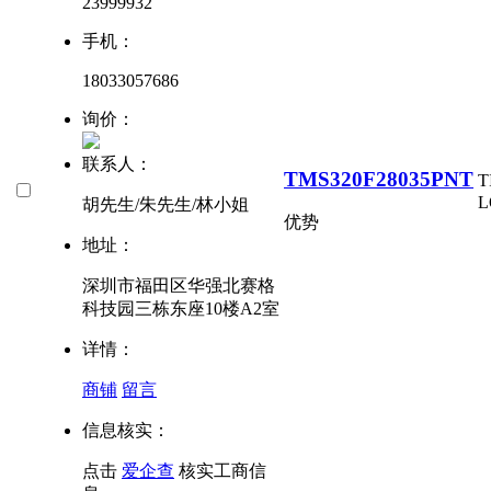
23999932
手机：
18033057686
询价：
联系人：
TMS320F28035PNT
T
L
胡先生/朱先生/林小姐
优势
地址：
深圳市福田区华强北赛格
科技园三栋东座10楼A2室
详情：
商铺
留言
信息核实：
点击
爱企查
核实工商信