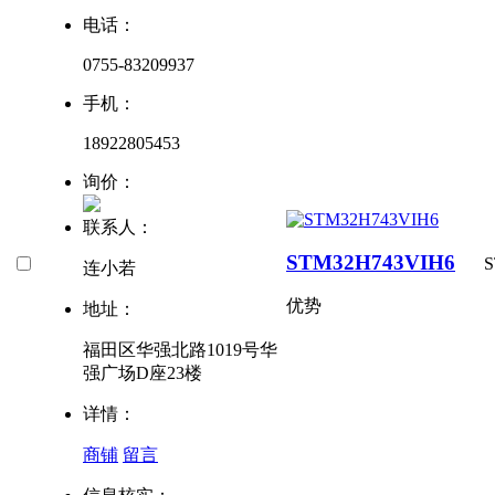
电话：
0755-83209937
手机：
18922805453
询价：
联系人：
STM32H743VIH6
S
连小若
优势
地址：
福田区华强北路1019号华
强广场D座23楼
详情：
商铺
留言