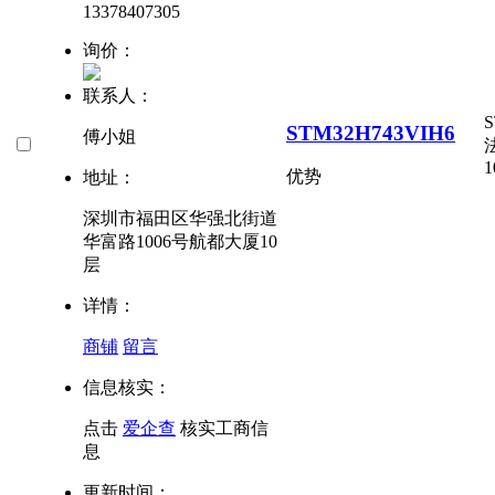
13378407305
询价：
联系人：
S
STM32H743VIH6
傅小姐
1
优势
地址：
深圳市福田区华强北街道
华富路1006号航都大厦10
层
详情：
商铺
留言
信息核实：
点击
爱企查
核实工商信
息
更新时间：