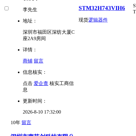
STM32H743VIH6
李先生
T
现货
逻辑器件
地址：
深圳市福田区深纺大厦C
座2A9房间
详情：
商铺
留言
信息核实：
点击
爱企查
核实工商信
息
更新时间：
2026-8-10 17:32:00
10年
留言