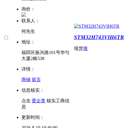
询价：
联系人：
何先生
STM32H743VIH6TR
地址：
现货
搜
福田区振兴路101号华匀
大厦2栋538
详情：
商铺
留言
信息核实：
点击
爱企查
核实工商信
息
更新时间：
2026-8-10 10:46:00