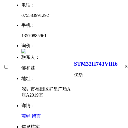
电话：
075583991292
手机：
13570885961
询价：
联系人：
STM32H743VIH6
S
邹和莲
优势
地址：
深圳市福田区群星广场A
座A2019室
详情：
商铺
留言
信息核实：