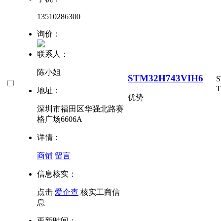
13510286300
询价：
联系人：
陈小姐
STM32H743VIH6
T
地址：
优势
深圳市福田区华强北路赛
格广场6606A
详情：
商铺
留言
信息核实：
点击
爱企查
核实工商信
息
更新时间：