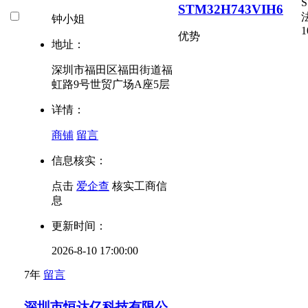
S
STM32H743VIH6
钟小姐
1
优势
地址：
深圳市福田区福田街道福
虹路9号世贸广场A座5层
详情：
商铺
留言
信息核实：
点击
爱企查
核实工商信
息
更新时间：
2026-8-10 17:00:00
7年
留言
深圳市恒达亿科技有限公