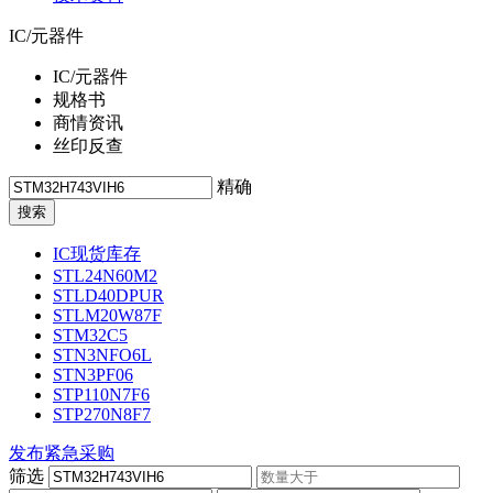
IC/元器件
IC/元器件
规格书
商情资讯
丝印反查
精确
IC现货库存
STL24N60M2
STLD40DPUR
STLM20W87F
STM32C5
STN3NFO6L
STN3PF06
STP110N7F6
STP270N8F7
发布紧急采购
筛选