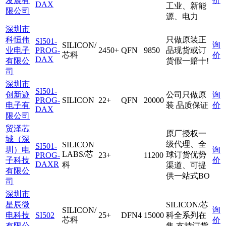
发展有
价
DAX
工业、新能
限公司
源、电力
深圳市
科恒伟
只做原装正
SI501-
询
SILICON/
业电子
PROG-
2450+
QFN
9850
品现货或订
芯科
价
DAX
有限公
货假一赔十!
司
深圳市
SI501-
创新迹
公司只做原
询
PROG-
SILICON
22+
QFN
20000
电子有
装 品质保证
价
DAX
限公司
贸泽芯
原厂授权一
城（深
级代理、全
SILICON
SI501-
圳）电
询
LABS/芯
球订货优势
PROG-
23+
11200
子科技
价
DAXR
科
渠道、可提
有限公
供一站式BO
司
深圳市
星辰微
SILICON/芯
询
SILICON/
电科技
SI502
25+
DFN4
15000
科全系列在
芯科
价
有限公
售,支持订货