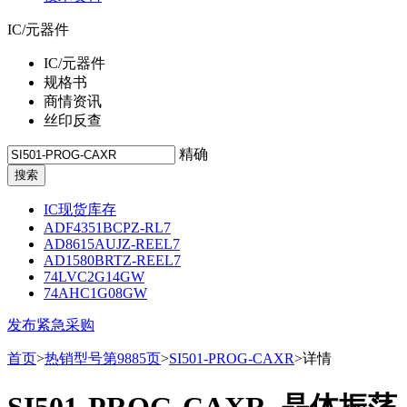
IC/元器件
IC/元器件
规格书
商情资讯
丝印反查
精确
IC现货库存
ADF4351BCPZ-RL7
AD8615AUJZ-REEL7
AD1580BRTZ-REEL7
74LVC2G14GW
74AHC1G08GW
发布紧急采购
首页
>
热销型号第9885页
>
SI501-PROG-CAXR
>详情