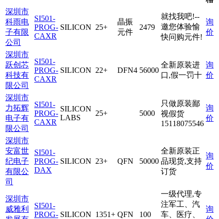
深圳市
就找我吧!--
SI501-
科雨电
晶振
询
邀您体验愉
PROG-
SILICON
25+
2479
子有限
元件
价
CAXR
快问购元件!
公司
深圳市
SI501-
跃创芯
全新原装进
询
PROG-
SILICON
22+
DFN4
56000
科技有
口,假一罚十
价
CAXR
限公司
深圳市
只做原装鄙
SI501-
力拓辉
询
SILICON
PROG-
25+
5000
视假货
LABS
电子有
价
CAXR
15118075546
限公司
深圳市
安富世
全新原装正
SI501-
询
纪电子
PROG-
SILICON
23+
QFN
50000
品现货,支持
价
DAX
有限公
订货
司
一级代理,专
深圳市
注军工、汽
SI501-
威雅利
询
PROG-
SILICON
1351+
QFN
100
车、医疗、