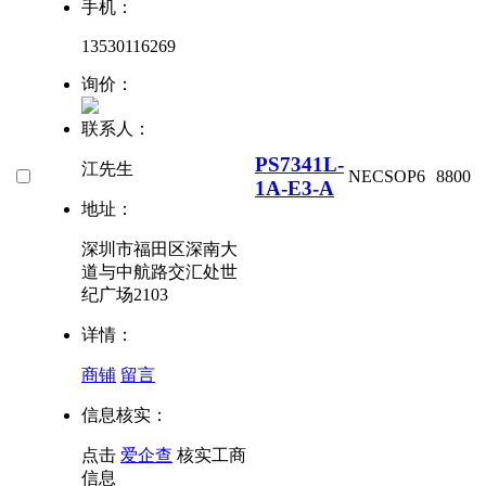
手机：
13530116269
询价：
联系人：
PS7341L-
江先生
NEC
SOP6
8800
1A-E3-A
地址：
深圳市福田区深南大
道与中航路交汇处世
纪广场2103
详情：
商铺
留言
信息核实：
点击
爱企查
核实工商
信息