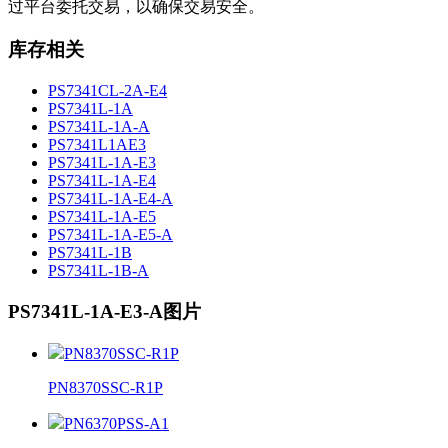
过平台委托交易，以确保交易安全。
库存相关
PS7341CL-2A-E4
PS7341L-1A
PS7341L-1A-A
PS7341L1AE3
PS7341L-1A-E3
PS7341L-1A-E4
PS7341L-1A-E4-A
PS7341L-1A-E5
PS7341L-1A-E5-A
PS7341L-1B
PS7341L-1B-A
PS7341L-1A-E3-A图片
PN8370SSC-R1P
PN8370SSC-R1P
PN6370PSS-A1