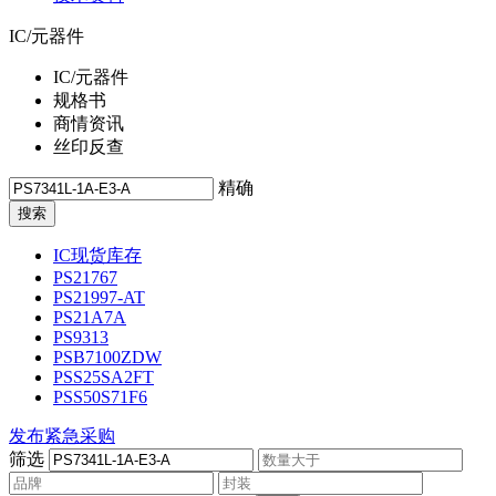
IC/元器件
IC/元器件
规格书
商情资讯
丝印反查
精确
IC现货库存
PS21767
PS21997-AT
PS21A7A
PS9313
PSB7100ZDW
PSS25SA2FT
PSS50S71F6
发布紧急采购
筛选