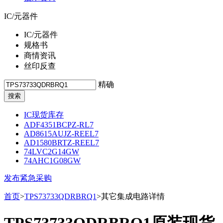
IC/元器件
IC/元器件
规格书
商情资讯
丝印反查
精确
IC现货库存
ADF4351BCPZ-RL7
AD8615AUJZ-REEL7
AD1580BRTZ-REEL7
74LVC2G14GW
74AHC1G08GW
发布紧急采购
首页
>
TPS73733QDRBRQ1
>其它集成电路详情