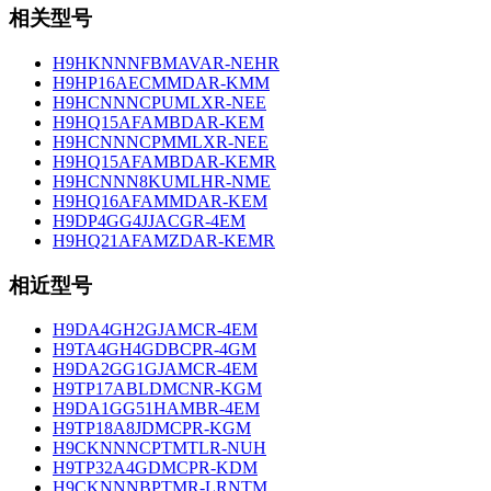
相关型号
H9HKNNNFBMAVAR-NEHR
H9HP16AECMMDAR-KMM
H9HCNNNCPUMLXR-NEE
H9HQ15AFAMBDAR-KEM
H9HCNNNCPMMLXR-NEE
H9HQ15AFAMBDAR-KEMR
H9HCNNN8KUMLHR-NME
H9HQ16AFAMMDAR-KEM
H9DP4GG4JJACGR-4EM
H9HQ21AFAMZDAR-KEMR
相近型号
H9DA4GH2GJAMCR-4EM
H9TA4GH4GDBCPR-4GM
H9DA2GG1GJAMCR-4EM
H9TP17ABLDMCNR-KGM
H9DA1GG51HAMBR-4EM
H9TP18A8JDMCPR-KGM
H9CKNNNCPTMTLR-NUH
H9TP32A4GDMCPR-KDM
H9CKNNNBPTMR-LRNTM