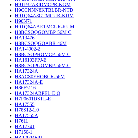
H9TP32A8JDMCPR-KGM
H9CCNNN8KTBLBR-NTD
H9TQ64A8GTMCUR-KUM
H90N71
H9TQ64AAETMCUR-KUM
H8BCSOQGOMBP-56M-C
HA13476
H8BCSOQGOABR-46M
HA1-4902-2
H8BCSOPHOMCP-56M-C
HA16103FPJ-E
H8BCSOPGOMBP-56M-C
HA17324A
H8ACS0EHOBCR-56M
HA17324A-E
H86F5116
HA17324ARPEL-E-Q
H7P0601DSTL-E
HA17555
H78S12-1.0
HA17555A
H7611
HA17741
H7150-1
HA17904FPJ