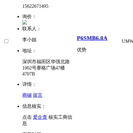
15622671495
询价：
联系人：
P6SMB6.8A
李小姐
UM
优势
地址：
深圳市福田区华强北路
1002号赛格广场47楼
4707B
详情：
商铺
留言
信息核实：
点击
爱企查
核实工商信
息