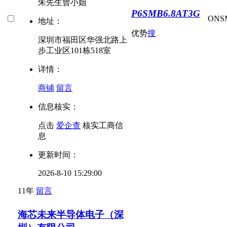
朱先生曾小姐
P6SMB6.8AT3G
ON
S
地址：
优势
搜
深圳市福田区华强北路上
步工业区101栋518室
详情：
商铺
留言
信息核实：
点击
爱企查
核实工商信
息
更新时间：
2026-8-10 15:29:00
11年
留言
海芯未来半导体电子（深