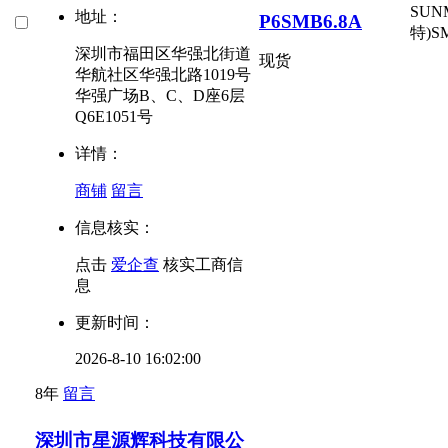
SUN
地址：
P6SMB6.8A
特)
S
深圳市福田区华强北街道
现货
华航社区华强北路1019号
华强广场B、C、D座6层
Q6E1051号
详情：
商铺
留言
信息核实：
点击
爱企查
核实工商信
息
更新时间：
2026-8-10 16:02:00
8年
留言
深圳市星源辉科技有限公