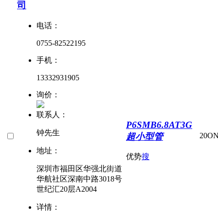
司
电话：
0755-82522195
手机：
13332931905
询价：
联系人：
P6SMB6.8AT3G
钟先生
超小型管
20
O
地址：
优势
搜
深圳市福田区华强北街道
华航社区深南中路3018号
世纪汇20层A2004
详情：