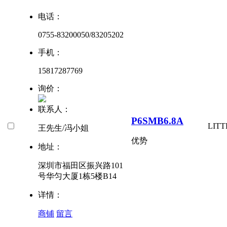
电话：
0755-83200050/83205202
手机：
15817287769
询价：
联系人：
P6SMB6.8A
LITT
王先生/冯小姐
优势
地址：
深圳市福田区振兴路101
号华匀大厦1栋5楼B14
详情：
商铺
留言