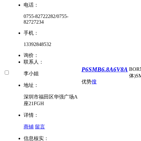
电话：
0755-82722282/0755-
82727234
手机：
13392848532
询价：
联系人：
P6SMB6.8A6V8A
BO
李小姐
体)
S
优势
搜
地址：
深圳市福田区华强广场A
座21FGH
详情：
商铺
留言
信息核实：