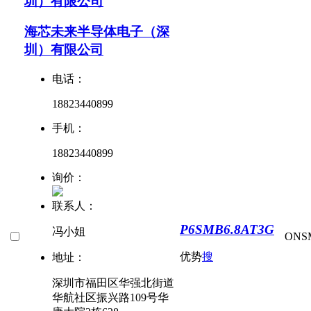
圳）有限公司
海芯未来半导体电子（深
圳）有限公司
电话：
18823440899
手机：
18823440899
询价：
联系人：
P6SMB6.8AT3G
冯小姐
ON
S
优势
搜
地址：
深圳市福田区华强北街道
华航社区振兴路109号华