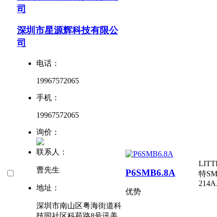
司
深圳市星源辉科技有限公
司
电话：
19967572065
手机：
19967572065
询价：
联系人：
LIT
曹先生
P6SMB6.8A
特
SM
214A
地址：
优势
深圳市南山区粤海街道科
技园社区科苑路8号讯美