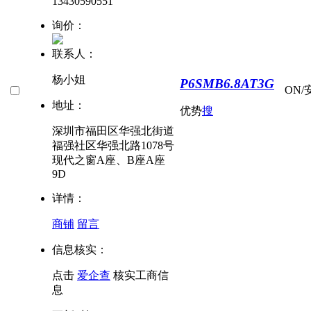
13430590551
询价：
联系人：
杨小姐
P6SMB6.8AT3G
ON/
地址：
优势
搜
深圳市福田区华强北街道
福强社区华强北路1078号
现代之窗A座、B座A座
9D
详情：
商铺
留言
信息核实：
点击
爱企查
核实工商信
息