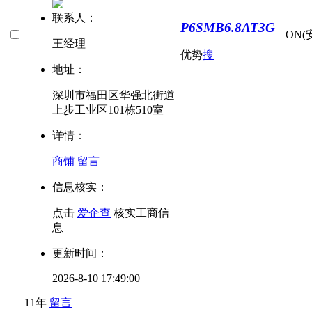
联系人：
P6SMB6.8AT3G
ON(
王经理
优势
搜
地址：
深圳市福田区华强北街道
上步工业区101栋510室
详情：
商铺
留言
信息核实：
点击
爱企查
核实工商信
息
更新时间：
2026-8-10 17:49:00
11年
留言