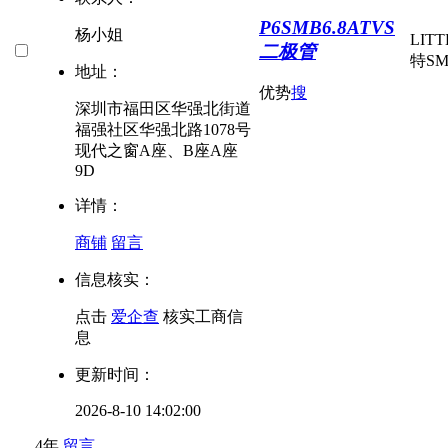
P6SMB6.8ATVS
杨小姐
LIT
二极管
特
S
地址：
优势
搜
深圳市福田区华强北街道
福强社区华强北路1078号
现代之窗A座、B座A座
9D
详情：
商铺
留言
信息核实：
点击
爱企查
核实工商信
息
更新时间：
2026-8-10 14:02:00
4年
留言