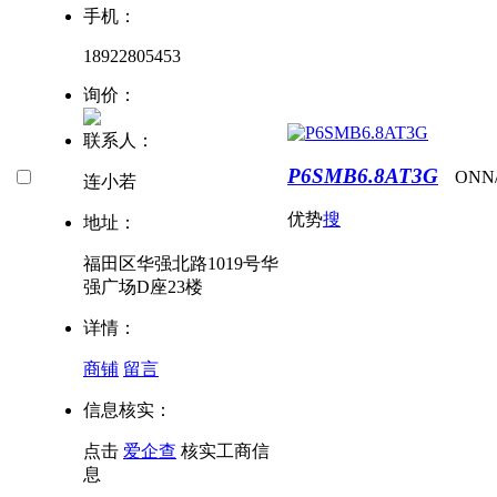
手机：
18922805453
询价：
联系人：
P6SMB6.8AT3G
ON
N
连小若
优势
搜
地址：
福田区华强北路1019号华
强广场D座23楼
详情：
商铺
留言
信息核实：
点击
爱企查
核实工商信
息