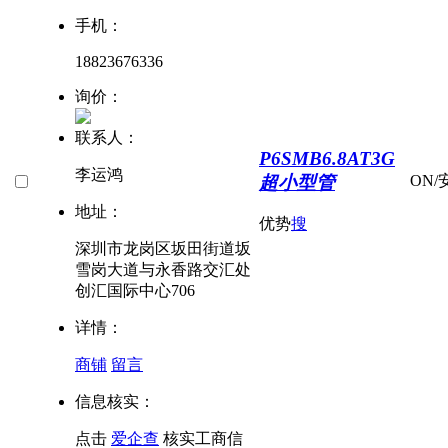
手机：
18823676336
询价：
联系人：
P6SMB6.8AT3G
李运鸿
超小型管
ON/
地址：
优势
搜
深圳市龙岗区坂田街道坂
雪岗大道与永香路交汇处
创汇国际中心706
详情：
商铺
留言
信息核实：
点击
爱企查
核实工商信