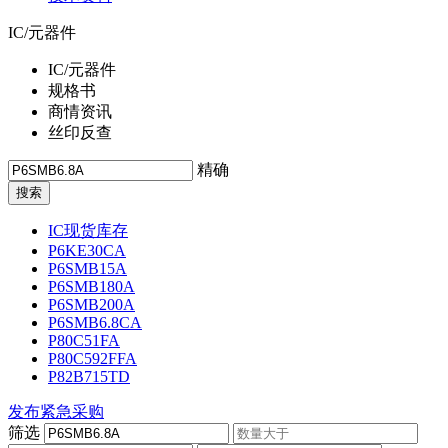
IC/元器件
IC/元器件
规格书
商情资讯
丝印反查
精确
IC现货库存
P6KE30CA
P6SMB15A
P6SMB180A
P6SMB200A
P6SMB6.8CA
P80C51FA
P80C592FFA
P82B715TD
发布紧急采购
筛选