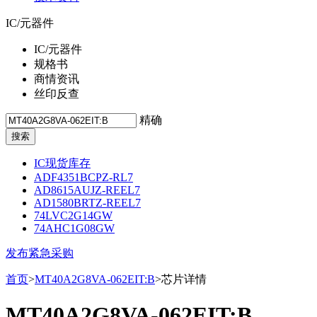
IC/元器件
IC/元器件
规格书
商情资讯
丝印反查
精确
IC现货库存
ADF4351BCPZ-RL7
AD8615AUJZ-REEL7
AD1580BRTZ-REEL7
74LVC2G14GW
74AHC1G08GW
发布紧急采购
首页
>
MT40A2G8VA-062EIT:B
>芯片详情
MT40A2G8VA-062EIT:B