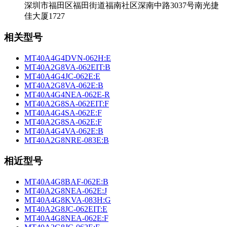
深圳市福田区福田街道福南社区深南中路3037号南光捷
佳大厦1727
相关型号
MT40A4G4DVN-062H:E
MT40A2G8VA-062EIT:B
MT40A4G4JC-062E:E
MT40A2G8VA-062E:B
MT40A4G4NEA-062E-R
MT40A2G8SA-062EIT:F
MT40A4G4SA-062E:F
MT40A2G8SA-062E:F
MT40A4G4VA-062E:B
MT40A2G8NRE-083E:B
相近型号
MT40A4G8BAF-062E:B
MT40A2G8NEA-062E:J
MT40A4G8KVA-083H:G
MT40A2G8JC-062EIT:E
MT40A4G8NEA-062E:F