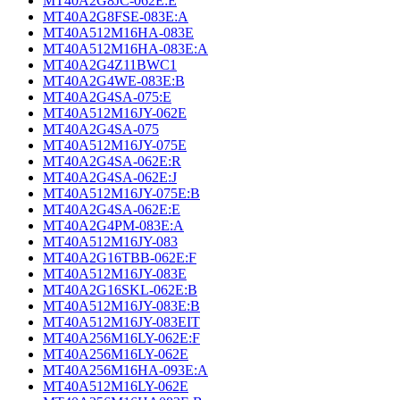
MT40A2G8JC-062E:E
MT40A2G8FSE-083E:A
MT40A512M16HA-083E
MT40A512M16HA-083E:A
MT40A2G4Z11BWC1
MT40A2G4WE-083E:B
MT40A2G4SA-075:E
MT40A512M16JY-062E
MT40A2G4SA-075
MT40A512M16JY-075E
MT40A2G4SA-062E:R
MT40A2G4SA-062E:J
MT40A512M16JY-075E:B
MT40A2G4SA-062E:E
MT40A2G4PM-083E:A
MT40A512M16JY-083
MT40A2G16TBB-062E:F
MT40A512M16JY-083E
MT40A2G16SKL-062E:B
MT40A512M16JY-083E:B
MT40A512M16JY-083EIT
MT40A256M16LY-062E:F
MT40A256M16LY-062E
MT40A256M16HA-093E:A
MT40A512M16LY-062E