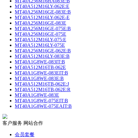
MT40A256M16HA083E:B
MT40A512M16LY-062E:E
MT40A256M16GE-083E:B
MT40A512M16LY-062E-E
MT40A256M16GE-083E
MT40A256M16GE-075E:B
MT40A256M16GE-075E
MT40A512M16LY-075:E
MT40A512M16LY-075E
MT40A256M16GE-062E:B
MT40A512M16LY-083E:B
MT40A1G8WE-083IT:B
MT40A512M16TB-062E
MT40A1G8WE-083EIT:B
MT40A1G8WE-083E:B
MT40A512M16TB-062E:J
MT40A512M16TB-062E:R
MT40A1G8WE-083E
MT40A1G8WE-075EIT:B
MT40A1G8WE-075EAIT:B
客户服务
网站合作
会员套餐