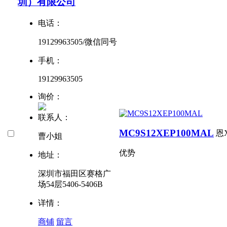
圳）有限公司
电话：
19129963505/微信同号
手机：
19129963505
询价：
联系人：
MC9S12XEP100MAL
恩
曹小姐
优势
地址：
深圳市福田区赛格广
场54层5406-5406B
详情：
商铺
留言