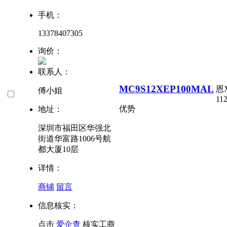
手机：
13378407305
询价：
联系人：
MC9S12XEP100MAL
恩
傅小姐
112
优势
地址：
深圳市福田区华强北
街道华富路1006号航
都大厦10层
详情：
商铺
留言
信息核实：
点击
爱企查
核实工商