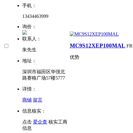
手机：
13434463999
询价：
联系人：
MC9S12XEP100MAL
FR
朱先生
优势
地址：
深圳市福田区华强北
路赛格广场57楼5777
详情：
商铺
留言
信息核实：
点击
爱企查
核实工商
信息