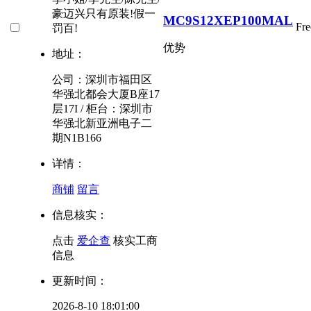
豪迈兴只有原装!假一
MC9S12XEP100MAL
Fr
罚百!
优势
地址：
公司：深圳市福田区
华强北都会大厦B座17
层17I / 柜台：深圳市
华强北新亚洲电子二
期N1B166
详情：
商铺
留言
信息核实：
点击
爱企查
核实工商
信息
更新时间：
2026-8-10 18:01:00