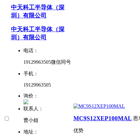
中天科工半导体（深
圳）有限公司
中天科工半导体（深
圳）有限公司
电话：
19129963505微信同号
手机：
19129963505
询价：
联系人：
MC9S12XEP100MAL
恩
曹小姐
优势
地址：