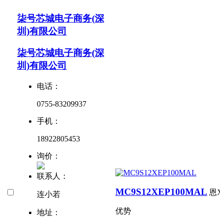
柒号芯城电子商务(深
圳)有限公司
柒号芯城电子商务(深
圳)有限公司
电话：
0755-83209937
手机：
18922805453
询价：
联系人：
MC9S12XEP100MAL
恩
连小若
优势
地址：