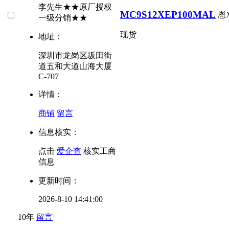
李先生★★原厂授权
MC9S12XEP100MAL
恩
一级分销★★
现货
地址：
深圳市龙岗区坂田街
道五和大道山海大厦
C-707
详情：
商铺
留言
信息核实：
点击
爱企查
核实工商
信息
更新时间：
2026-8-10 14:41:00
10年
留言