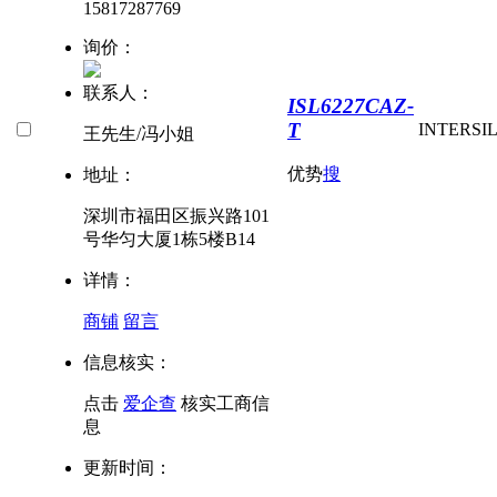
15817287769
询价：
联系人：
ISL6227CAZ-
T
INTERSI
王先生/冯小姐
优势
搜
地址：
深圳市福田区振兴路101
号华匀大厦1栋5楼B14
详情：
商铺
留言
信息核实：
点击
爱企查
核实工商信
息
更新时间：