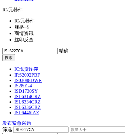
IC/元器件
IC/元器件
规格书
商情资讯
丝印反查
精确
IC现货库存
IRS2092PBF
IS03088DWR
IS2801-4
ISD1730SY
ISL6314CRZ
ISL6334CRZ
ISL6336CRZ
ISL6446IAZ
发布紧急采购
筛选