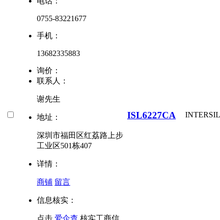
电话：
0755-83221677
手机：
13682335883
询价：
联系人：
谢先生
ISL6227CA
INTERSI
地址：
深圳市福田区红荔路上步
工业区501栋407
详情：
商铺
留言
信息核实：
点击
爱企查
核实工商信