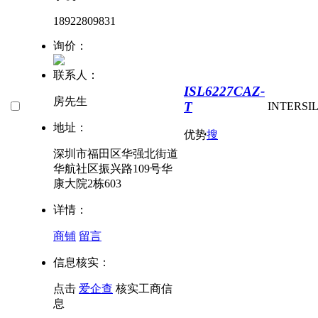
18922809831
询价：
联系人：
ISL6227CAZ-
房先生
T
INTERSI
地址：
优势
搜
深圳市福田区华强北街道
华航社区振兴路109号华
康大院2栋603
详情：
商铺
留言
信息核实：
点击
爱企查
核实工商信
息