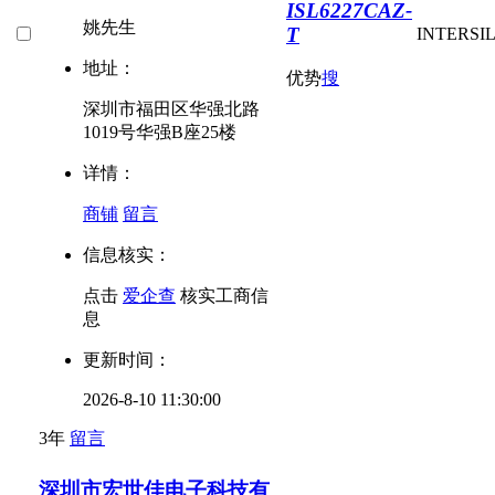
ISL6227CAZ-
姚先生
T
INTERSI
地址：
优势
搜
深圳市福田区华强北路
1019号华强B座25楼
详情：
商铺
留言
信息核实：
点击
爱企查
核实工商信
息
更新时间：
2026-8-10 11:30:00
3年
留言
深圳市宏世佳电子科技有