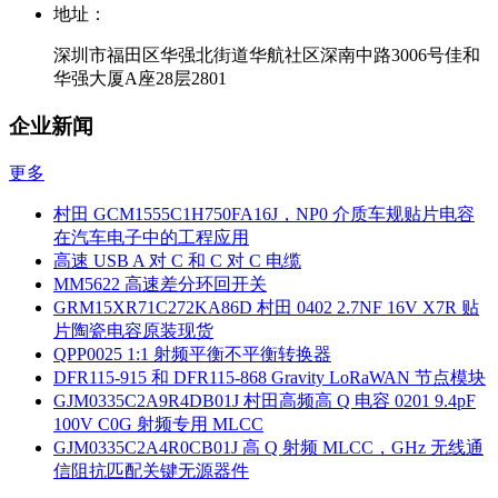
地址：
深圳市福田区华强北街道华航社区深南中路3006号佳和
华强大厦A座28层2801
企业新闻
更多
村田 GCM1555C1H750FA16J，NP0 介质车规贴片电容
在汽车电子中的工程应用
高速 USB A 对 C 和 C 对 C 电缆
MM5622 高速差分环回开关
GRM15XR71C272KA86D 村田 0402 2.7NF 16V X7R 贴
片陶瓷电容原装现货
QPP0025 1:1 射频平衡不平衡转换器
DFR115-915 和 DFR115-868 Gravity LoRaWAN 节点模块
GJM0335C2A9R4DB01J 村田高频高 Q 电容 0201 9.4pF
100V C0G 射频专用 MLCC
GJM0335C2A4R0CB01J 高 Q 射频 MLCC，GHz 无线通
信阻抗匹配关键无源器件