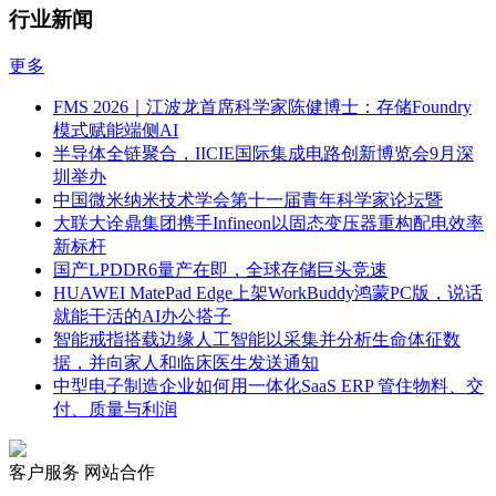
行业新闻
更多
FMS 2026｜江波龙首席科学家陈健博士：存储Foundry
模式赋能端侧AI
半导体全链聚合，IICIE国际集成电路创新博览会9月深
圳举办
中国微米纳米技术学会第十一届青年科学家论坛暨
大联大诠鼎集团携手Infineon以固态变压器重构配电效率
新标杆
国产LPDDR6量产在即，全球存储巨头竞速
HUAWEI MatePad Edge上架WorkBuddy鸿蒙PC版，说话
就能干活的AI办公搭子
智能戒指搭载边缘人工智能以采集并分析生命体征数
据，并向家人和临床医生发送通知
中型电子制造企业如何用一体化SaaS ERP 管住物料、交
付、质量与利润
客户服务
网站合作