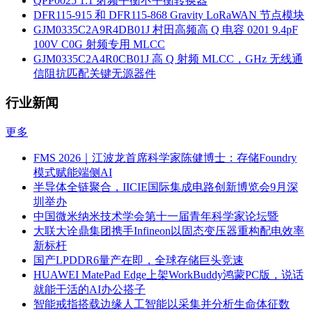
QPP0025 1:1 射频平衡不平衡转换器
DFR115-915 和 DFR115-868 Gravity LoRaWAN 节点模块
GJM0335C2A9R4DB01J 村田高频高 Q 电容 0201 9.4pF
100V C0G 射频专用 MLCC
GJM0335C2A4R0CB01J 高 Q 射频 MLCC，GHz 无线通
信阻抗匹配关键无源器件
行业新闻
更多
FMS 2026｜江波龙首席科学家陈健博士：存储Foundry
模式赋能端侧AI
半导体全链聚合，IICIE国际集成电路创新博览会9月深
圳举办
中国微米纳米技术学会第十一届青年科学家论坛暨
大联大诠鼎集团携手Infineon以固态变压器重构配电效率
新标杆
国产LPDDR6量产在即，全球存储巨头竞速
HUAWEI MatePad Edge上架WorkBuddy鸿蒙PC版，说话
就能干活的AI办公搭子
智能戒指搭载边缘人工智能以采集并分析生命体征数