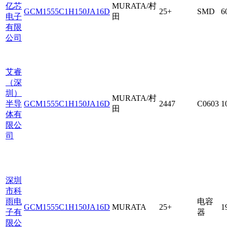
亿芯
MURATA/村
GCM1555C1H150JA16D
25+
SMD
6
电子
田
有限
公司
艾睿
（深
圳）
MURATA/村
半导
GCM1555C1H150JA16D
2447
C0603
1
田
体有
限公
司
深圳
市科
雨电
电容
GCM1555C1H150JA16D
MURATA
25+
1
子有
器
限公