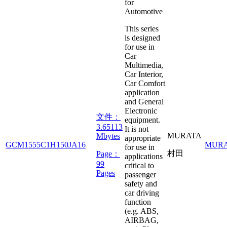
for
Automotive
This series
is designed
for use in
Car
Multimedia,
Car Interior,
Car Comfort
application
and General
Electronic
文件：
equipment.
3.65113
It is not
MURATA
Mbytes
appropriate
GCM1555C1H150JA16
MUR
for use in
村田
Page：
applications
99
critical to
Pages
passenger
safety and
car driving
function
(e.g. ABS,
AIRBAG,