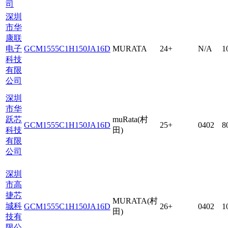
司
深圳
市华
康联
电子
GCM1555C1H150JA16D
MURATA
24+
N/A
1
科技
有限
公司
深圳
市华
跃芯
muRata(村
GCM1555C1H150JA16D
25+
0402
8
科技
田)
有限
公司
深圳
市高
捷芯
MURATA(村
城科
GCM1555C1H150JA16D
26+
0402
1
田)
技有
限公