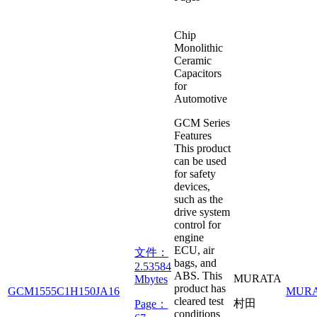
Chip
Monolithic
Ceramic
Capacitors
for
Automotive
GCM Series
Features
This product
can be used
for safety
devices,
such as the
drive system
control for
engine
ECU, air
文件：
bags, and
2.53584
ABS. This
MURATA
Mbytes
product has
GCM1555C1H150JA16
MUR
cleared test
村田
Page：
conditions