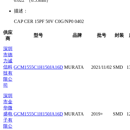
0.022"（0.55mm）
描述：
CAP CER 15PF 50V C0G/NP0 0402
供应
型号
品牌
批号
封装
商
深圳
市德
力诚
信科
GCM1555C1H150JA16D
MURATA
2021/11/02
SMD
1
技有
限公
司
深圳
市金
华微
盛电
GCM1555C1H150JA16D
MURATA
2019+
SMD
1
子有
限公