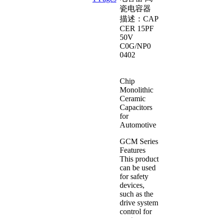
瓷电容器
描述：CAP
CER 15PF
50V
C0G/NP0
0402
Chip
Monolithic
Ceramic
Capacitors
for
Automotive
GCM Series
Features
This product
can be used
for safety
devices,
such as the
drive system
control for