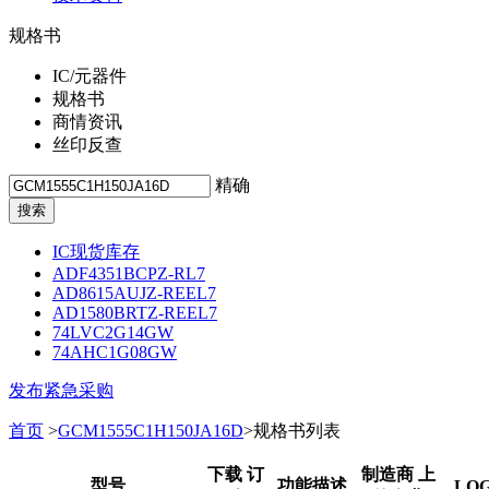
规格书
IC/元器件
规格书
商情资讯
丝印反查
精确
IC现货库存
ADF4351BCPZ-RL7
AD8615AUJZ-REEL7
AD1580BRTZ-REEL7
74LVC2G14GW
74AHC1G08GW
发布紧急采购
首页
>
GCM1555C1H150JA16D
>规格书列表
下载 订
制造商 上
型号
功能描述
LO