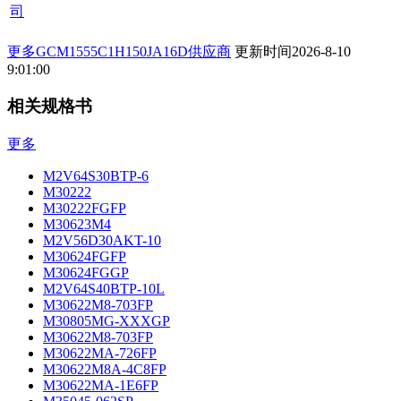
司
更多GCM1555C1H150JA16D供应商
更新时间
2026-8-10
9:01:00
相关规格书
更多
M2V64S30BTP-6
M30222
M30222FGFP
M30623M4
M2V56D30AKT-10
M30624FGFP
M30624FGGP
M2V64S40BTP-10L
M30622M8-703FP
M30805MG-XXXGP
M30622M8-703FP
M30622MA-726FP
M30622M8A-4C8FP
M30622MA-1E6FP