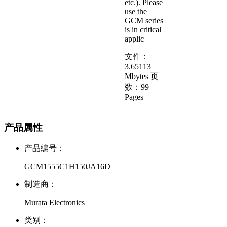
etc.). Please
use the
GCM series
is in critical
applic
文件：
3.65113
Mbytes
页
数：
99
Pages
产品属性
产品编号：
GCM1555C1H150JA16D
制造商：
Murata Electronics
类别：