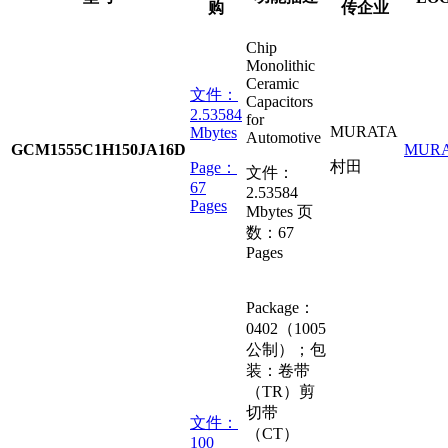
购
传企业
Chip
Monolithic
Ceramic
文件：
Capacitors
2.53584
for
MURATA
Mbytes
Automotive
GCM1555C1H150JA16D
MUR
村田
Page：
文件：
67
2.53584
Pages
Mbytes
页
数：
67
Pages
Package：
0402（1005
公制）；包
装：卷带
（TR）剪
切带
文件：
（CT）
100