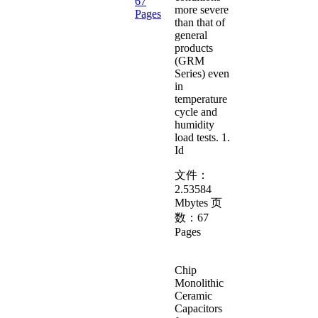
67
more severe
Pages
than that of
general
products
(GRM
Series) even
in
temperature
cycle and
humidity
load tests. 1.
Id
文件：
2.53584
Mbytes
页
数：
67
Pages
Chip
Monolithic
Ceramic
Capacitors