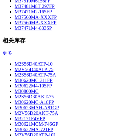
M37510M6156FP
M37481M8T-297FP
M37471M2-165FP
M37560MA-XXXFP
M37560MB-XXXFP
M37471M4-833SP
相关库存
更多
M2S56D40ATP-10
M2V56D40ATP-75
M2S56D40ATP-75A
M30620MC-311FP
M30622M4-105FP
M30800MC
M2S56D30AKT-75
M30620MC-A18FP
M30623MAH-A81GP
M2V56D20AKT-75A
M32171F4VFP
M30621MCM-F46GP
M30622MA-721FP
M2V56D20ATP-10L