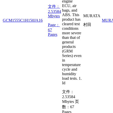
engine
ECU, air
文件：
bags, and
2.53584
ABS. This
MURATA
Mbytes
product has
GCM1555C1H150JA16
MUR
cleared test
村田
Page：
conditions
67
more severe
Pages
than that of
general
products
(GRM
Series) even
in
temperature
cycle and
humidity
load tests. 1.
Id
文件：
2.53584
Mbytes
页
数：
67
Pages