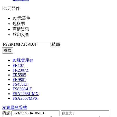
IC/元器件
IC/元器件
规格书
商情资讯
丝印反查
精确
IC现货库存
FR107
FR2307Z
FR5505
FR9801
FS455LF
FS8308-LF
FSA2268UMX
FSA2567MPX
发布紧急采购
筛选