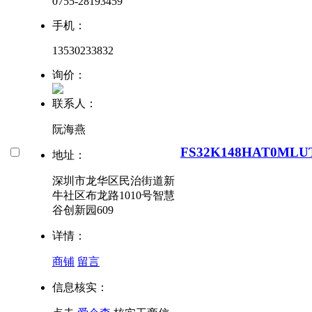
0755-28193459
手机：
13530233832
询价：
联系人：
阮海燕
FS32K148HAT0MLU
地址：
深圳市龙华区民治街道新
牛社区布龙路1010号智慧
谷创新园609
详情：
商铺
留言
信息核实：