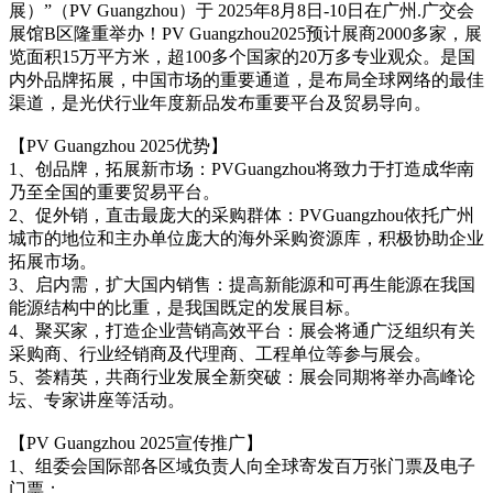
展）”（PV Guangzhou）于 2025年8月8日-10日在广州.广交会
展馆B区隆重举办！PV Guangzhou2025预计展商2000多家，展
览面积15万平方米，超100多个国家的20万多专业观众。是国
内外品牌拓展，中国市场的重要通道，是布局全球网络的最佳
渠道，是光伏行业年度新品发布重要平台及贸易导向。
【PV Guangzhou 2025优势】
1、创品牌，拓展新市场：PVGuangzhou将致力于打造成华南
乃至全国的重要贸易平台。
2、促外销，直击最庞大的采购群体：PVGuangzhou依托广州
城市的地位和主办单位庞大的海外采购资源库，积极协助企业
拓展市场。
3、启内需，扩大国内销售：提高新能源和可再生能源在我国
能源结构中的比重，是我国既定的发展目标。
4、聚买家，打造企业营销高效平台：展会将通广泛组织有关
采购商、行业经销商及代理商、工程单位等参与展会。
5、荟精英，共商行业发展全新突破：展会同期将举办高峰论
坛、专家讲座等活动。
【PV Guangzhou 2025宣传推广】
1、组委会国际部各区域负责人向全球寄发百万张门票及电子
门票；