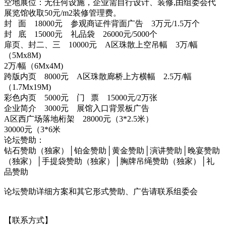
空地展位：无任何设施，企业需自行设计、装修,由组委会代
展览馆收取50元/m2装修管理费。
封 面 18000元 参观商证件背面广告 3万元/1.5万个
封 底 15000元 礼品袋 26000元/5000个
扉页、封二、三 10000元 A区珠散上空吊幅 3万/幅
（5Mx8M)
2万/幅（6Mx4M)
跨版内页 8000元 A区珠散廊桥上方横幅 2.5万/幅
（1.7Mx19M)
彩色内页 5000元 门 票 15000元/2万张
企业简介 3000元 展馆入口背景板广告
A区西广场落地桁架 28000元（3*2.5米）
30000元（3*6米
论坛赞助：
钻石赞助（独家）│铂金赞助│黄金赞助│演讲赞助│晚宴赞助
（独家）│手提袋赞助（独家）│胸牌吊绳赞助（独家）│礼
品赞助
论坛赞助详细方案和其它形式赞助、广告请联系组委会
【联系方式】