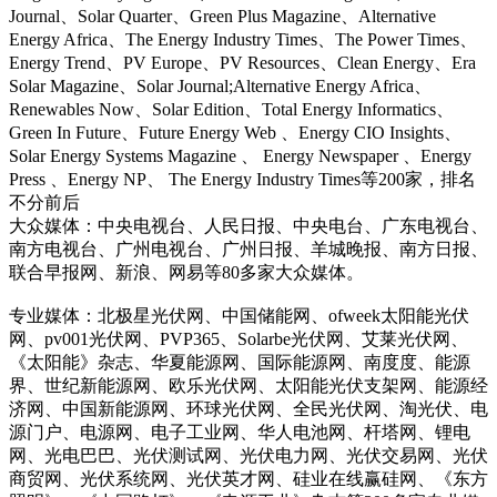
Journal、Solar Quarter、Green Plus Magazine、Alternative
Energy Africa、The Energy Industry Times、The Power Times、
Energy Trend、PV Europe、PV Resources、Clean Energy、Era
Solar Magazine、Solar Journal;Alternative Energy Africa、
Renewables Now、Solar Edition、Total Energy Informatics、
Green In Future、Future Energy Web 、Energy CIO Insights、
Solar Energy Systems Magazine 、 Energy Newspaper 、Energy
Press 、Energy NP、 The Energy Industry Times等200家，排名
不分前后
大众媒体：中央电视台、人民日报、中央电台、广东电视台、
南方电视台、广州电视台、广州日报、羊城晚报、南方日报、
联合早报网、新浪、网易等80多家大众媒体。
专业媒体：北极星光伏网、中国储能网、ofweek太阳能光伏
网、pv001光伏网、PVP365、Solarbe光伏网、艾莱光伏网、
《太阳能》杂志、华夏能源网、国际能源网、南度度、能源
界、世纪新能源网、欧乐光伏网、太阳能光伏支架网、能源经
济网、中国新能源网、环球光伏网、全民光伏网、淘光伏、电
源门户、电源网、电子工业网、华人电池网、杆塔网、锂电
网、光电巴巴、光伏测试网、光伏电力网、光伏交易网、光伏
商贸网、光伏系统网、光伏英才网、硅业在线赢硅网、《东方