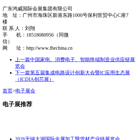
广东鸿威国际会展集团有限公司
地 址：广州市海珠区新港东路1000号保利世贸中心C座7
楼
联 系 人：刘翔
手 机：18518080956（同微
信）
网 址：http://www.fhechina.cn
上一篇
中国家电、消费电子、智能终端制造业供应链展
览会
下一篇
第五届集成电路设计创新大会暨IC应用生态展
（ICDIA创芯展）
首页
>
电子展会
电子展推荐
2026无锡太湖国际金属加工暨管材产业链展览会