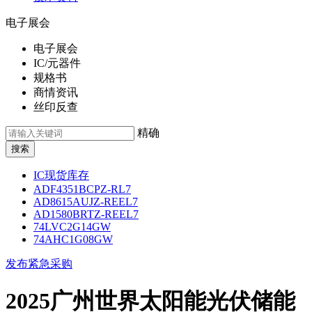
电子展会
电子展会
IC/元器件
规格书
商情资讯
丝印反查
精确
IC现货库存
ADF4351BCPZ-RL7
AD8615AUJZ-REEL7
AD1580BRTZ-REEL7
74LVC2G14GW
74AHC1G08GW
发布紧急采购
2025广州世界太阳能光伏储能