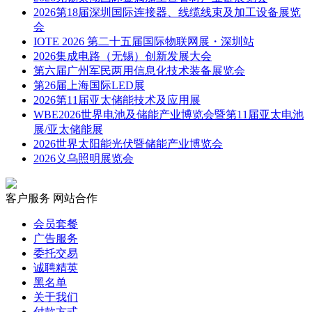
2026第18届深圳国际连接器、线缆线束及加工设备展览
会
IOTE 2026 第二十五届国际物联网展・深圳站
2026集成电路（无锡）创新发展大会
第六届广州军民两用信息化技术装备展览会
第26届上海国际LED展
2026第11届亚太储能技术及应用展
WBE2026世界电池及储能产业博览会暨第11届亚太电池
展/亚太储能展
2026世界太阳能光伏暨储能产业博览会
2026义乌照明展览会
客户服务
网站合作
会员套餐
广告服务
委托交易
诚聘精英
黑名单
关于我们
付款方式