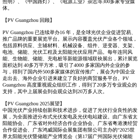
照明》、《中国路灯》、《电源工业》杂志等300多家专业媒
体。
【PV Guangzhou 回顾】
PV Guangzhou 已连续举办16 年，是全球光伏企业促进贸易、
推广品牌的重要展览平台。展示内容覆盖光伏产业各个领域，
包括原料供应、主辅材料、机械设备、组件、逆变器、支架、
电池、储能、光伏工程及太阳能光伏应用产品。每年连同风
能、生物能、储能、充电桩等新能源领域联袂展出，累计展览
面积达到 40多万平方米，吸引了4000 多家国内外企业的参
与，得到了国内外500多家媒体的宣传推广，展会为中国企业
走出去、海外企业引进来建立了良好的商贸服务平台。PV
Guangzhou 高度重视观众组织工作，得到了20多万专业观众的
支持，其中上届展会到会观众达到20万多人次。
【PV Guangzhou 2025展望】
中国光伏产业持续创新和技术进步，促进了光伏行业良性的发
展，为全面推进分布式光伏发电及光伏电站建设。由广东省太
阳能协会、广东省对外经济合作企业协会、广东省粤港澳经贸
合作促进会、广东鸿威国际会展集团有限公司主办的“2025世
界太阳能光伏暨储能产业博览会（第17届广州国际光伏储能