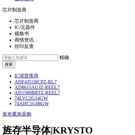
芯片制造商
芯片制造商
IC/元器件
规格书
商情资讯
丝印反查
精确
IC现货库存
ADF4351BCPZ-RL7
AD8615AUJZ-REEL7
AD1580BRTZ-REEL7
74LVC2G14GW
74AHC1G08GW
发布紧急采购
旌存半导体|KRYSTO