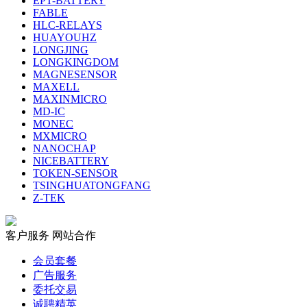
EPT-BATTERY
FABLE
HLC-RELAYS
HUAYOUHZ
LONGJING
LONGKINGDOM
MAGNESENSOR
MAXELL
MAXINMICRO
MD-IC
MONEC
MXMICRO
NANOCHAP
NICEBATTERY
TOKEN-SENSOR
TSINGHUATONGFANG
Z-TEK
客户服务
网站合作
会员套餐
广告服务
委托交易
诚聘精英