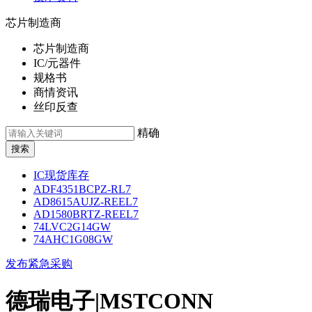
芯片制造商
芯片制造商
IC/元器件
规格书
商情资讯
丝印反查
精确
IC现货库存
ADF4351BCPZ-RL7
AD8615AUJZ-REEL7
AD1580BRTZ-REEL7
74LVC2G14GW
74AHC1G08GW
发布紧急采购
德瑞电子|MSTCONN