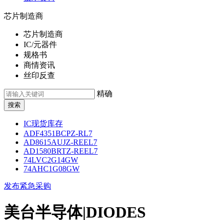
芯片制造商
芯片制造商
IC/元器件
规格书
商情资讯
丝印反查
精确
IC现货库存
ADF4351BCPZ-RL7
AD8615AUJZ-REEL7
AD1580BRTZ-REEL7
74LVC2G14GW
74AHC1G08GW
发布紧急采购
美台半导体|DIODES