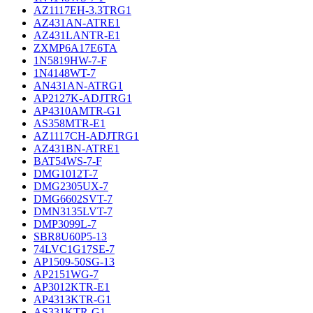
AZ1117EH-3.3TRG1
AZ431AN-ATRE1
AZ431LANTR-E1
ZXMP6A17E6TA
1N5819HW-7-F
1N4148WT-7
AN431AN-ATRG1
AP2127K-ADJTRG1
AP4310AMTR-G1
AS358MTR-E1
AZ1117CH-ADJTRG1
AZ431BN-ATRE1
BAT54WS-7-F
DMG1012T-7
DMG2305UX-7
DMG6602SVT-7
DMN3135LVT-7
DMP3099L-7
SBR8U60P5-13
74LVC1G17SE-7
AP1509-50SG-13
AP2151WG-7
AP3012KTR-E1
AP4313KTR-G1
AS331KTR-G1