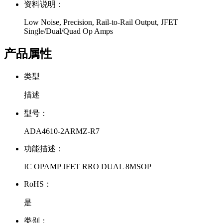
资料说明：
Low Noise, Precision, Rail-to-Rail Output, JFET
Single/Dual/Quad Op Amps
产品属性
类型
描述
型号：
ADA4610-2ARMZ-R7
功能描述：
IC OPAMP JFET RRO DUAL 8MSOP
RoHS：
是
类别：