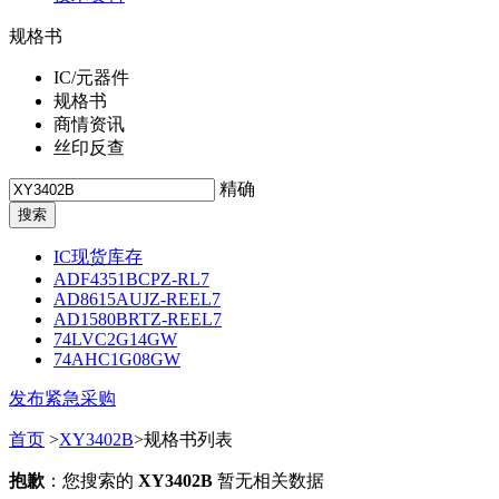
规格书
IC/元器件
规格书
商情资讯
丝印反查
精确
IC现货库存
ADF4351BCPZ-RL7
AD8615AUJZ-REEL7
AD1580BRTZ-REEL7
74LVC2G14GW
74AHC1G08GW
发布紧急采购
首页
>
XY3402B
>规格书列表
抱歉
：您搜索的
XY3402B
暂无相关数据