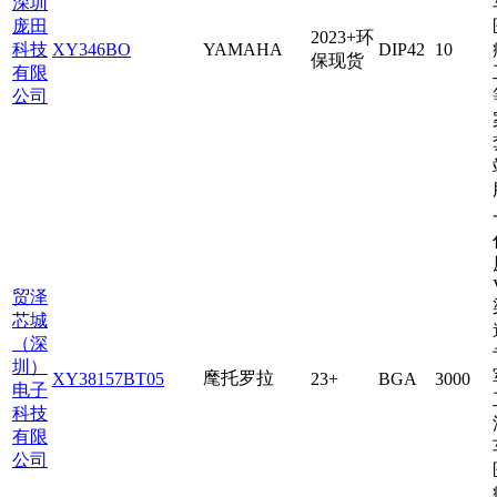
深圳
庞田
2023+环
科技
XY346BO
YAMAHA
DIP42
10
保现货
有限
公司
贸泽
芯城
（深
圳）
麾托罗拉
XY38157BT05
23+
BGA
3000
电子
科技
有限
公司