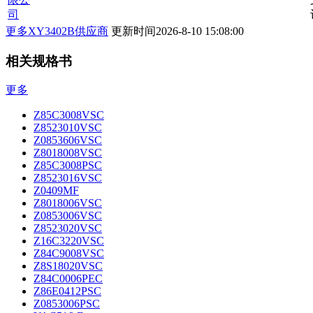
司
更多XY3402B供应商
更新时间
2026-8-10 15:08:00
相关规格书
更多
Z85C3008VSC
Z8523010VSC
Z0853606VSC
Z8018008VSC
Z85C3008PSC
Z8523016VSC
Z0409MF
Z8018006VSC
Z0853006VSC
Z8523020VSC
Z16C3220VSC
Z84C9008VSC
Z8S18020VSC
Z84C0006PEC
Z86E0412PSC
Z0853006PSC