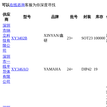
可以
在线咨询
客服为你深度寻找
供应
型号
品牌
批号
封装
库存
商
深圳
市纳
立科
XINYAN/鑫
XY3402B
23+
SOT23
100000
技有
研
限公
司
深圳
市一
线半
XY346AO
YAMAHA
24+
DIP42
19
导体
有限
公司