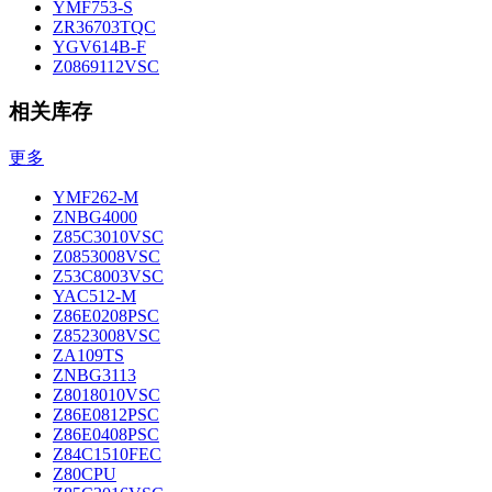
YMF753-S
ZR36703TQC
YGV614B-F
Z0869112VSC
相关库存
更多
YMF262-M
ZNBG4000
Z85C3010VSC
Z0853008VSC
Z53C8003VSC
YAC512-M
Z86E0208PSC
Z8523008VSC
ZA109TS
ZNBG3113
Z8018010VSC
Z86E0812PSC
Z86E0408PSC
Z84C1510FEC
Z80CPU