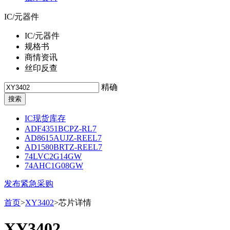
IC/元器件
IC/元器件
规格书
商情资讯
丝印反查
精确
IC现货库存
ADF4351BCPZ-RL7
AD8615AUJZ-REEL7
AD1580BRTZ-REEL7
74LVC2G14GW
74AHC1G08GW
发布紧急采购
首页
>
XY3402
>芯片详情
XY3402