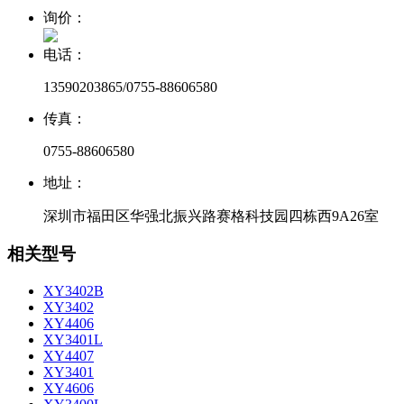
询价：
电话：
13590203865/0755-88606580
传真：
0755-88606580
地址：
深圳市福田区华强北振兴路赛格科技园四栋西9A26室
相关型号
XY3402B
XY3402
XY4406
XY3401L
XY4407
XY3401
XY4606