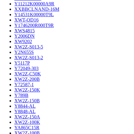
Y11212K00000A9R
XXBBCLNAND-16M
Y14531K00000T9L
XWT-OD16
Y1746200R000T9R
XWS4815
Y2006DN
XW9202
XW2Z-S013-5
Y2N655S
XW2Z-S013-2
Y5117P
Y72049-303
XW2Z-C50K
XW2Z-200B
Y72587-1
XW2Z-150K
Y789B
XW2Z-150B
Y8844-AL
Y8848-AL
XW2Z-150A
XW2Z-100K
YA865C15R
XW2Z-100B