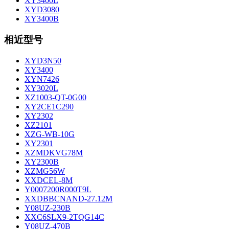
XY3400L
XYD3080
XY3400B
相近型号
XYD3N50
XY3400
XYN7426
XY3020L
XZ1003-QT-0G00
XY2CE1C290
XY2302
XZ2101
XZG-WB-10G
XY2301
XZMDKVG78M
XY2300B
XZMG56W
XXDCEL-8M
Y0007200R000T9L
XXDBBCNAND-27.12M
Y08UZ-230B
XXC6SLX9-2TQG14C
Y08UZ-470B